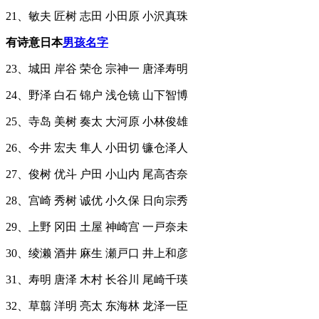
21、敏夫 匠树 志田 小田原 小沢真珠
有诗意日本
男孩
名字
23、城田 岸谷 荣仓 宗神一 唐泽寿明
24、野泽 白石 锦户 浅仓镜 山下智博
25、寺岛 美树 奏太 大河原 小林俊雄
26、今井 宏夫 隼人 小田切 镰仓泽人
27、俊树 优斗 户田 小山内 尾高杏奈
28、宫崎 秀树 诚优 小久保 日向宗秀
29、上野 冈田 土屋 神崎宫 一戸奈未
30、绫濑 酒井 麻生 瀬戸口 井上和彦
31、寿明 唐泽 木村 长谷川 尾崎千瑛
32、草翦 洋明 亮太 东海林 龙泽一臣