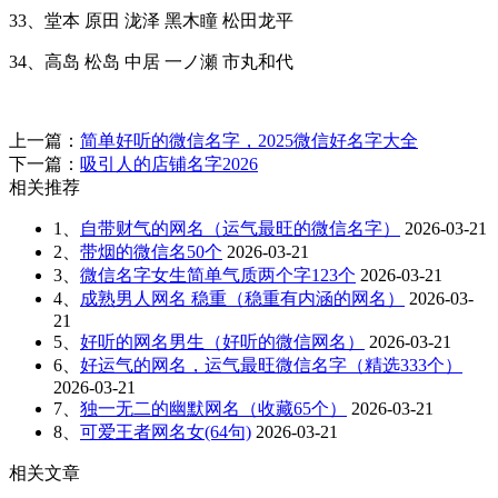
33、堂本 原田 泷泽 黑木瞳 松田龙平
34、高岛 松岛 中居 一ノ瀬 市丸和代
上一篇：
简单好听的微信名字，2025微信好名字大全
下一篇：
吸引人的店铺名字2026
相关推荐
1、
自带财气的网名（运气最旺的微信名字）
2026-03-21
2、
带烟的微信名50个
2026-03-21
3、
微信名字女生简单气质两个字123个
2026-03-21
4、
成熟男人网名 稳重（稳重有内涵的网名）
2026-03-
21
5、
好听的网名男生（好听的微信网名）
2026-03-21
6、
好运气的网名，运气最旺微信名字（精选333个）
2026-03-21
7、
独一无二的幽默网名（收藏65个）
2026-03-21
8、
可爱王者网名女(64句)
2026-03-21
相关文章