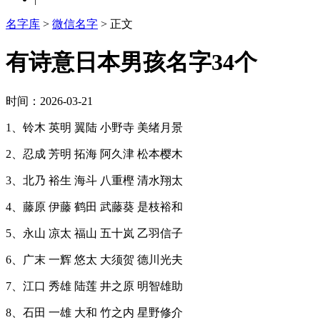
名字库
>
微信名字
> 正文
有诗意日本男孩名字34个
时间：2026-03-21
1、铃木 英明 翼陆 小野寺 美绪月景
2、忍成 芳明 拓海 阿久津 松本樱木
3、北乃 裕生 海斗 八重樫 清水翔太
4、藤原 伊藤 鹤田 武藤葵 是枝裕和
5、永山 凉太 福山 五十岚 乙羽信子
6、广末 一辉 悠太 大须贺 德川光夫
7、江口 秀雄 陆莲 井之原 明智雄助
8、石田 一雄 大和 竹之内 星野修介