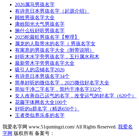
2026属马男孩名字
有诗意日本男孩名字（起源介绍）
顾姓男孩名字大全
康姓阳光大气男孩名字
施什么钰好听男孩名字
2025蛇最旺男孩名字【整理】
属龙的人取带水的名字（ 男孩名字女
有寓意的男孩名字大全（附带说明）
好听木水字旁男孩名字，五行属水和木
最新带木字旁男孩名字大全
吸引人的店铺名字2026
有诗意日本男孩名字34个
简单好听的微信名字，2025微信好名字大全
简短干净二字名字，简约干净名字332个
女人改善自己运气的名字，改变运气的好名字（620个）
花藤字体网名大全100个
好听的q群名字（精选650个）
王者类似养乐多的名字
我爱名字网 www.51qumingzi.com/ All Rights Reserved.
我爱名
字网
版权所有 备案号：