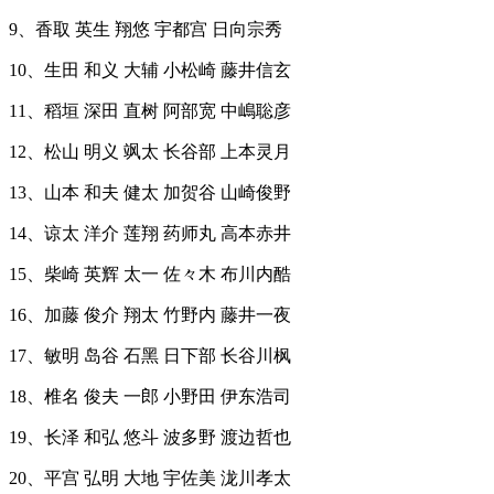
9、香取 英生 翔悠 宇都宫 日向宗秀
10、生田 和义 大辅 小松崎 藤井信玄
11、稻垣 深田 直树 阿部宽 中嶋聡彦
12、松山 明义 飒太 长谷部 上本灵月
13、山本 和夫 健太 加贺谷 山崎俊野
14、谅太 洋介 莲翔 药师丸 高本赤井
15、柴崎 英辉 太一 佐々木 布川内酷
16、加藤 俊介 翔太 竹野内 藤井一夜
17、敏明 岛谷 石黑 日下部 长谷川枫
18、椎名 俊夫 一郎 小野田 伊东浩司
19、长泽 和弘 悠斗 波多野 渡边哲也
20、平宫 弘明 大地 宇佐美 泷川孝太