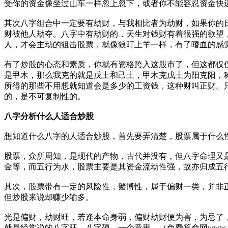
受你的资金像坐过山车一样忽上忽下，或者你不能容忍资金快
其次八字组合中一定要有劫财，与我相比者为劫财，如果你的
财被他人劫夺。八字中有劫财的，天生对钱财有着很强的欲望
人，才会主动的狙击股票，就像狼盯上羊一样，有了嗜血的感
有了炒股的心态和素质，你就有资格跨入这股市了，但这都仅
是甲木，那么我克的就是戊土和己土，甲木克戊土为阳克阳，
所得的那些不用想就知道会是多少的工资钱，这种财叫正财。
的，是不可复制性的。
八字分析
什么人适合炒股
想知道什么八字的人适合炒股，首先要弄清楚，股票属于什么
股票，众所周知，是现代的产物，古代并没有，但八字命理又
金等，而五行为水，股票主要是其资金流动性强，故亦归成五
其次，股票带有一定的风险性，赌博性，属于偏财一类，并非
但炒股来说却赚少输多。
光是偏财，劫财旺，若逢本命身弱，偏财劫财便为害，为忌了
就是经常说的八字旺，八字硬，一个意思。（免费算命网www.zhou