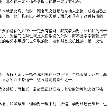
失，那么你一定不适合炒股，你也一定没有七杀。
甲木就是比肩。劫财，顾名思义就是劫夺他人之财，或者自己之
注一掷。他们具有以小搏大的天赋，而只有具有了这种特质的
重要的是你的八字中一定要有偏财，我克者为财，比如我的日干
思义，为偏门之财也就是人们常说的外财，而不是辛辛苦苦上班
之的各凭本事运气去争取的财。这种财是投机性的，是一次性
金，五行为金，一指金属相关产业或行业，二指金融，证券，基
，喜水的命主都适合，这只是前提条件之一。
适合炒股，而相反，若命里正财旺者，其它财运可能比效不错，
比肩，印等帮身，但劫财一般不利，故偏，劫财旺还要身旺，也