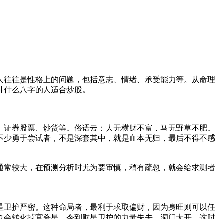
人往往是性格上的问题，包括意志、情绪、承受能力等。从命理
讲什么八字的人适合炒股。
、证券股票、炒货等。俗语云：人无横财不富，马无野草不肥。
不少勇于尝试者，不是深套其中，就是血本无归，最后不得不感
通常较大，在预测分析时尤为要审慎，稍有疏忽，就会给求测者
星卫护严密。这种命局者，最利于求取偏财，因为身旺则可以任
也会转化掉官杀星，令到财星卫护的力量失去，洞门大开，这时