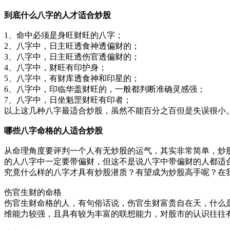
到底什么
八字
的人才适合炒股
1、命中必须是身旺财旺的八字；
2、八字中，日主旺透食神透偏财的；
3、八字中，日主旺透伤官透偏财的；
4、八字中，财旺有印护身；
5、八字中，有财库透食神和印星的；
6、八字中，印临华盖财旺的，一般都判断准确灵感强；
7、八字中，日坐魁罡财旺有印者；
以上这几种八字最适合炒股，虽然不能百分之百但是失误很小
哪些八字命格的人适合炒股
从命理角度要评判一个人有无炒股的运气，其实非常简单，炒
的人八字中一定要带偏财，但这不是说八字中带偏财的人都适
究竟什么样的八字才具有炒股潜质？有望成为炒股高手呢？在
伤官生财的命格
伤官生财命格的人，有句俗话说，伤官生财富贵自在天，什么
维能力较强，且具有较为丰富的联想能力，对股市的认识往往