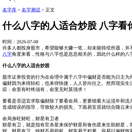
名字库
>
名字测试
> 正文
什么八字的人适合炒股 八字看
时间：2026-07-08
许多人都投身股市，希望能够大赚一笔，却未能得偿所愿，并
八字
角度来看，性格与八字也是息息相关的，因此什么样的八
什么八字的
人适合炒股
股市证券投资的行为在命理中属于八字中偏财是否能为日主为
偏财因为来得轻松，也来得快捷，人人皆向往之。然而现实生
叹：命里有时终须有，命里无时莫强求！
要看是否适宜求取偏财除了要看命局，更要细看大运流年和流
造成错误的指导，导致较大的损失。下面易安居就结合随云来
命局身旺财旺，财星有卫者
财星有卫，就是指有官杀星来保护财星和食伤星来生助财星，
财，财星有卫，钱财不易损耗，财富易于积累，容易以偏财致