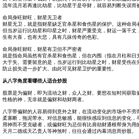
流年流月若再逢比劫星，比劫星于是夺财，就容易判断失误而
命局身旺财旺，财星无卫者
财星无卫，就是指财星缺乏官杀星和食伤星的保护。这种命局
但当岁运行比劫星和印星之时，财星严重受克，财运一落千丈
生有大喜，也有大悲，具有几抹传奇的色彩。
命局身旺财旺，财星有卫但不严密者
就是指命局虽然有官杀星和食伤星，但在内围（指在月柱和日
大于失。需要留意的是，当岁运行到比劫星之时，财星受伤在
防止损失进一步扩大。由此可见财星卫护的重要性。
从八字角度看哪些人适合炒股
股票是为偏财，即为流动之财，众人之财。要想在短时间获取
性格的神，无非就是偏财和劫财两者。
八字带偏财的人容易得到意外之财，在流动变化的市场中不劳
柔寡断，拖泥带水。对信息敏感，能很快感应到信息的变化，
用神而不受克破者，或偏财旺为忌但有比肩劫财通根帮身为用
天月二德或天乙贵人等神煞时，往往会通过内幕消息而炒股。