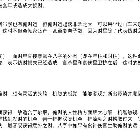
被套牢或造成大损财。
者虽然也有偏财运，但偏财运起落非常之大，可以用坐过山车来
，这时不但会倾家荡产，甚至妻离子散。因为财星除了代表钱财
支）；而财星直接暴露在八字的外围（即在年柱和时柱）。这种
先，表示钱财损失已经造成，官杀星和食伤星卫护在后，这时的
偏财，须有灵活的头脑，机敏的感觉，能够客观判断出形势并顺
而获得，故适合于炒股。偏财的人性格方面胆大心细，机智敏锐
寻找到发财的机会，善于把握买卖机会，把流动之财捞取过来。
的，最容易获得意外之财。八字中如果有食神伤官生助偏财的话