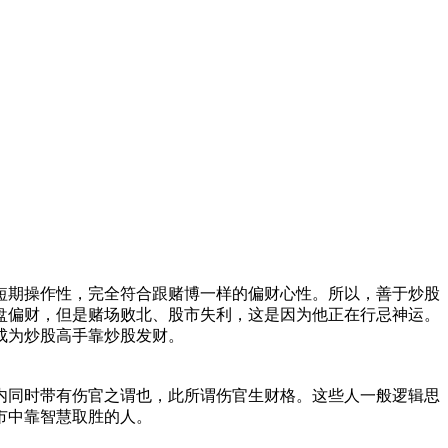
短期操作性，完全符合跟赌博一样的偏财心性。所以，善于炒股
盘偏财，但是赌场败北、股市失利，这是因为他正在行忌神运。
成为炒股高手靠炒股发财。
内同时带有伤官之谓也，此所谓伤官生财格。这些人一般逻辑思
市中靠智慧取胜的人。