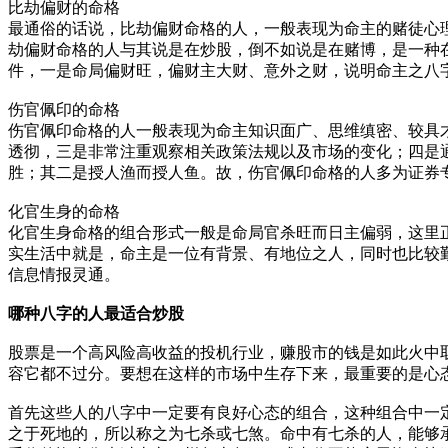
比劫偏财的命格
最通俗的话说，比劫偏财命格的人，一般表现为命主的赌徒心
劫偏财命格的人与其说是在炒股，倒不如说是在赌博，是一种
件，一是命局偏财旺，偏财主大财、意外之财，说明命主之八
伤官佩印的命格
伤官佩印命格的人一般表现为命主知识面广、思维缜密、较具
透彻，三是非常注重观察相关政策法规以及市场的变化；四是
胜；其二是授人渔而授人鱼。故，伤官佩印命格的人多为证券
化官生身的命格
化官生身命格的组合形式一般是命局官杀旺而日主偏弱，这里
实生活中就是，命主是一位有背景、有地位之人，同时也比较
信息情报灵通。
哪种八字的人最适合炒股
股票是一个高风险高收益的投机行业，赚股市的钱是如此火中
容它都不过分。要想在这样的市场中生存下来，最重要的是心
首先这些人的八字中一定要有良好心态的组合，这种组合中一
之于死地的，所以称之为七杀或七煞。命中有七杀的人，能够