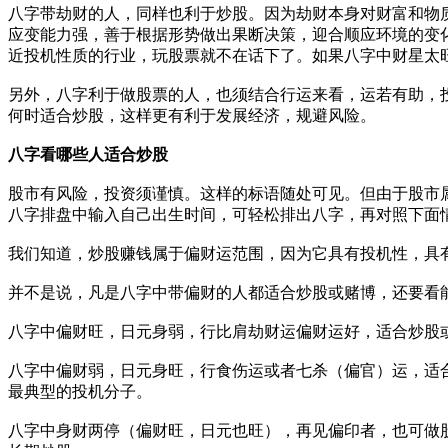
八字带劫财的人，同样也利于炒股。因为劫财本身对财富和物
应变能力强，善于根据形势做出果断决策，迎合顺应环境的变
近投机性质的行业，玩股票就不在话下了。如果八字中财星太
另外，八字利于做股票的人，也须结合行运来看，运若有助，
何时适合炒股，这样更有利于发展经济，规避风险。
八字看哪些人适合炒股
股市有风险，投资须谨慎。这样的标语随处可见。但由于股市
八字排盘中输入自己出生时间，可轻松排出八字，再对照下面
我们知道，炒股赚钱属于偏财运范围，因为它具有投机性，具
并不是说，凡是八字中带偏财的人都适合炒股或赌博，还要看
八字中偏财旺，日元身弱，行比肩劫财运偏财运好，适合炒股
八字中偏财弱，日元身旺，行食伤运或者七杀（偏官）运，适
最典型的投机分子。
八字中身财两停（偏财旺，日元也旺），再见偏印者，也可做