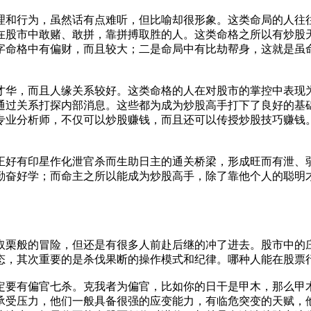
理和行为，虽然话有点难听，但比喻却很形象。这类命局的人往
在股市中敢赌、敢拼，靠拼搏取胜的人。这类命格之所以有炒股
字命格中有偏财，而且较大；二是命局中有比劫帮身，这就是虽
才华，而且人缘关系较好。这类命格的人在对股市的掌控中表现
通过关系打探内部消息。这些都为成为炒股高手打下了良好的基
专业分析师，不仅可以炒股赚钱，而且还可以传授炒股技巧赚钱
正好有印星作化泄官杀而生助日主的通关桥梁，形成旺而有泄、
勤奋好学；而命主之所以能成为炒股高手，除了靠他个人的聪明
取栗般的冒险，但还是有很多人前赴后继的冲了进去。股市中的
态，其次重要的是杀伐果断的操作模式和纪律。哪种人能在股票
定要有偏官七杀。克我者为偏官，比如你的日干是甲木，那么甲
承受压力，他们一般具备很强的应变能力，有临危突变的天赋，