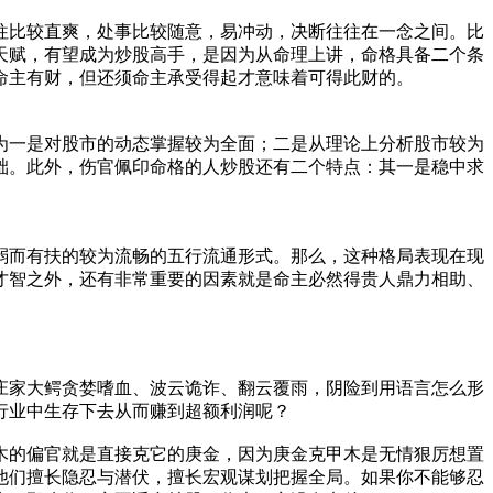
往比较直爽，处事比较随意，易冲动，决断往往在一念之间。比
天赋，有望成为炒股高手，是因为从命理上讲，命格具备二个条
命主有财，但还须命主承受得起才意味着可得此财的。
为一是对股市的动态掌握较为全面；二是从理论上分析股市较为
础。此外，伤官佩印命格的人炒股还有二个特点：其一是稳中求
。
弱而有扶的较为流畅的五行流通形式。那么，这种格局表现在现
才智之外，还有非常重要的因素就是命主必然得贵人鼎力相助、
庄家大鳄贪婪嗜血、波云诡诈、翻云覆雨，阴险到用语言怎么形
行业中生存下去从而赚到超额利润呢？
木的偏官就是直接克它的庚金，因为庚金克甲木是无情狠厉想置
他们擅长隐忍与潜伏，擅长宏观谋划把握全局。如果你不能够忍