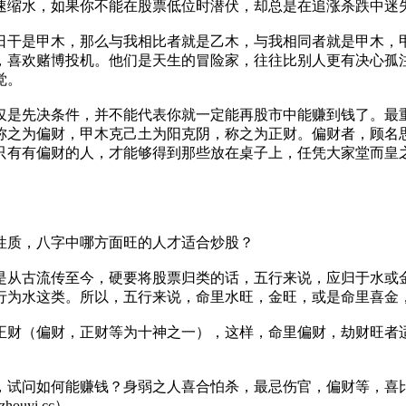
速缩水，如果你不能在股票低位时潜伏，却总是在追涨杀跌中迷
日干是甲木，那么与我相比者就是乙木，与我相同者就是甲木，
，喜欢赌博投机。他们是天生的冒险家，往往比别人更有决心孤
觉。
仅是先决条件，并不能代表你就一定能再股市中能赚到钱了。最
称之为偏财，甲木克己土为阳克阴，称之为正财。偏财者，顾名
只有有偏财的人，才能够得到那些放在桌子上，任凭大家堂而皇
性质，八字中哪方面旺的人才适合炒股？
是从古流传至今，硬要将股票归类的话，五行来说，应归于水或
行为水这类。所以，五行来说，命里水旺，金旺，或是命里喜金
正财（偏财，正财等为十神之一），这样，命里偏财，劫财旺者
，试问如何能赚钱？身弱之人喜合怕杀，最忌伤官，偏财等，喜
yi.cc）