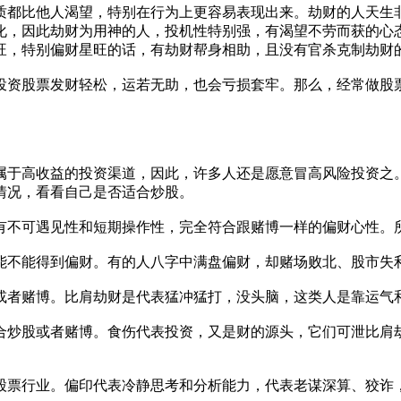
质都比他人渴望，特别在行为上更容易表现出来。劫财的人天生
化，因此劫财为用神的人，投机性特别强，有渴望不劳而获的心
旺，特别偏财星旺的话，有劫财帮身相助，且没有官杀克制劫财
投资股票发财轻松，运若无助，也会亏损套牢。那么，经常做股
属于高收益的投资渠道，因此，许多人还是愿意冒高风险投资之
情况，看看自己是否适合炒股。
有不可遇见性和短期操作性，完全符合跟赌博一样的偏财心性。
能不能得到偏财。有的人八字中满盘偏财，却赌场败北、股市失
或者赌博。比肩劫财是代表猛冲猛打，没头脑，这类人是靠运气
合炒股或者赌博。食伤代表投资，又是财的源头，它们可泄比肩
股票行业。偏印代表冷静思考和分析能力，代表老谋深算、狡诈