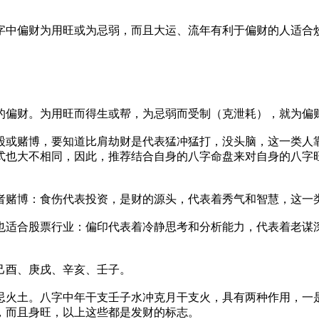
字中偏财为用旺或为忌弱，而且大运、流年有利于偏财的人适合
的偏财。为用旺而得生或帮，为忌弱而受制（克泄耗），就为偏
股或赌博，要知道比肩劫财是代表猛冲猛打，没头脑，这一类人
式也大不相同，因此，推荐结合自身的八字命盘来对自身的八字
者赌博：食伤代表投资，是财的源头，代表着秀气和智慧，这一
也适合股票行业：偏印代表着冷静思考和分析能力，代表着老谋
己酉、庚戌、辛亥、壬子。
忌火土。八字中年干支壬子水冲克月干支火，具有两种作用，一
，而且身旺，以上这些都是发财的标志。