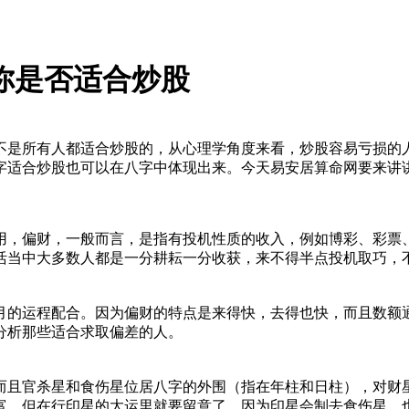
你是否适合炒股
不是所有人都适合炒股的，从心理学角度来看，炒股容易亏损的
字适合炒股也可以在八字中体现出来。今天易安居算命网要来讲
用，偏财，一般而言，是指有投机性质的收入，例如博彩、彩票
活当中大多数人都是一分耕耘一分收获，来不得半点投机取巧，
月的运程配合。因为偏财的特点是来得快，去得也快，而且数额
分析那些适合求取偏差的人。
而且官杀星和食伤星位居八字的外围（指在年柱和日柱），对财
富。但在行印星的大运里就要留意了，因为印星会制去食伤星，