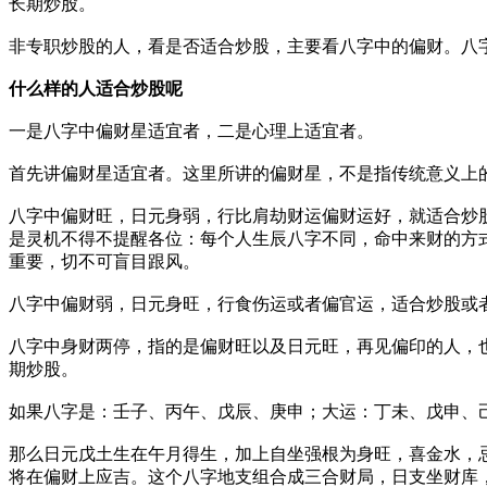
长期炒股。
非专职炒股的人，看是否适合炒股，主要看八字中的偏财。八
什么样的人适合炒股呢
一是八字中偏财星适宜者，二是心理上适宜者。
首先讲偏财星适宜者。这里所讲的偏财星，不是指传统意义上
八字中偏财旺，日元身弱，行比肩劫财运偏财运好，就适合炒
是灵机不得不提醒各位：每个人生辰八字不同，命中来财的方
重要，切不可盲目跟风。
八字中偏财弱，日元身旺，行食伤运或者偏官运，适合炒股或
八字中身财两停，指的是偏财旺以及日元旺，再见偏印的人，
期炒股。
如果八字是：壬子、丙午、戊辰、庚申；大运：丁未、戊申、
那么日元戊土生在午月得生，加上自坐强根为身旺，喜金水，
将在偏财上应吉。这个八字地支组合成三合财局，日支坐财库