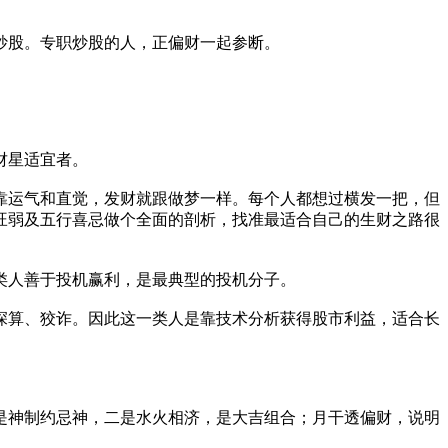
炒股。专职炒股的人，正偏财一起参断。
财星适宜者。
靠运气和直觉，发财就跟做梦一样。每个人都想过横发一把，但
旺弱及五行喜忌做个全面的剖析，找准最适合自己的生财之路很
类人善于投机赢利，是最典型的投机分子。
深算、狡诈。因此这一类人是靠技术分析获得股市利益，适合长
是神制约忌神，二是水火相济，是大吉组合；月干透偏财，说明