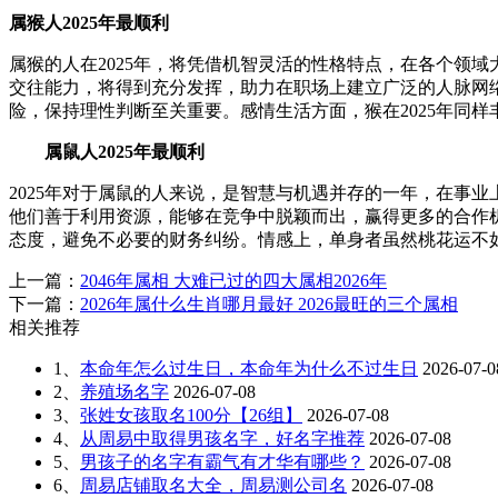
属猴人2025年最顺利
属猴的人在2025年，将凭借机智灵活的性格特点，在各个领
交往能力，将得到充分发挥，助力在职场上建立广泛的人脉网
险，保持理性判断至关重要。感情生活方面，猴在2025年同
属鼠人2025年最顺利
2025年对于属鼠的人来说，是智慧与机遇并存的一年，在事
他们善于利用资源，能够在竞争中脱颖而出，赢得更多的合作
态度，避免不必要的财务纠纷。情感上，单身者虽然桃花运不
上一篇：
2046年属相 大难已过的四大属相2026年
下一篇：
2026年属什么生肖哪月最好 2026最旺的三个属相
相关推荐
1、
本命年怎么过生日，本命年为什么不过生日
2026-07-0
2、
养殖场名字
2026-07-08
3、
张姓女孩取名100分【26组】
2026-07-08
4、
从周易中取得男孩名字，好名字推荐
2026-07-08
5、
男孩子的名字有霸气有才华有哪些？
2026-07-08
6、
周易店铺取名大全，周易测公司名
2026-07-08