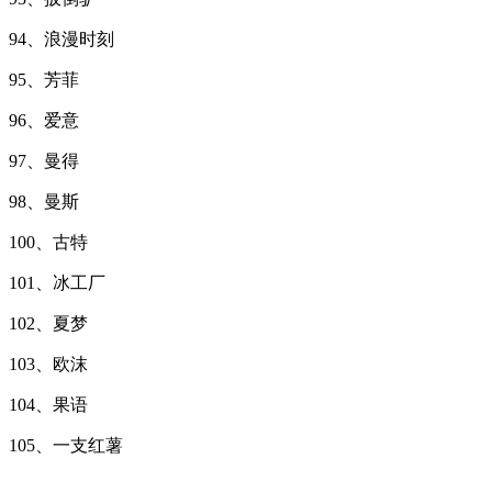
94、浪漫时刻
95、芳菲
96、爱意
97、曼得
98、曼斯
100、古特
101、冰工厂
102、夏梦
103、欧沫
104、果语
105、一支红薯