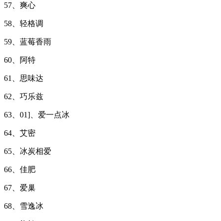
57、爽心
58、轻格调
59、蓝莓香雨
60、阿特
61、思味达
62、巧乐兹
63、01]、爱一点冰
64、艾密
65、冰炭相爱
66、佳肥
67、爱巢
68、雪逸冰