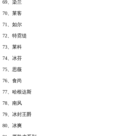
69、染兰
70、莱客
71、如尔
72、特霓缇
73、莱科
74、冰芬
75、思薇
76、食尚
77、哈根达斯
78、南风
79、冰封王爵
80、冰爽