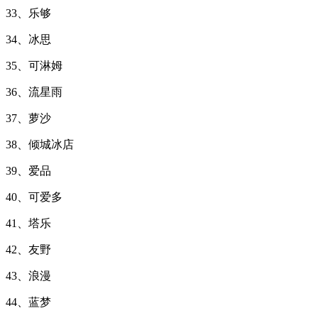
33、乐够
34、冰思
35、可淋姆
36、流星雨
37、萝沙
38、倾城冰店
39、爱品
40、可爱多
41、塔乐
42、友野
43、浪漫
44、蓝梦