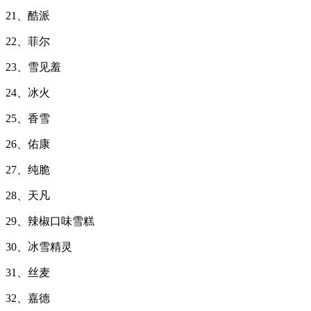
21、酷派
22、菲尔
23、雪见羞
24、冰火
25、香雪
26、佑康
27、纯脆
28、天凡
29、辣椒口味雪糕
30、冰雪精灵
31、丝麦
32、嘉德