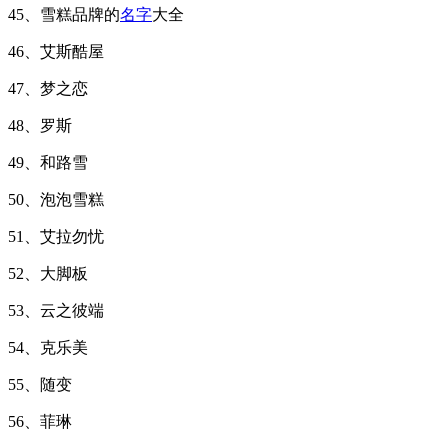
45、雪糕品牌的
名字
大全
46、艾斯酷屋
47、梦之恋
48、罗斯
49、和路雪
50、泡泡雪糕
51、艾拉勿忧
52、大脚板
53、云之彼端
54、克乐美
55、随变
56、菲琳