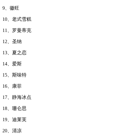
9、徽旺
10、老式雪糕
11、罗曼蒂克
12、圣纳
13、夏之恋
14、爱斯
15、斯味特
16、康菲
17、静海冰点
18、珊仑思
19、迪莱芙
20、清凉