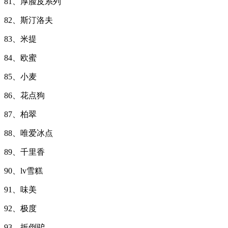
81、厚脸皮系列
82、斯汀洛夫
83、米提
84、欧蜜
85、小麦
86、花点狗
87、柏翠
88、唯爱冰点
89、千里香
90、lv雪糕
91、味美
92、极度
93、扳倒驴