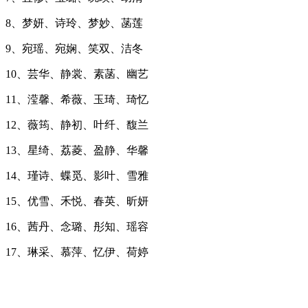
8、梦妍、诗玲、梦妙、菡莲
9、宛瑶、宛娴、笑双、洁冬
10、芸华、静裳、素菡、幽艺
11、滢馨、希薇、玉琦、琦忆
12、薇筠、静初、叶纤、馥兰
13、星绮、荔菱、盈静、华馨
14、瑾诗、蝶觅、影叶、雪雅
15、优雪、禾悦、春英、昕妍
16、茜丹、念璐、彤知、瑶容
17、琳采、慕萍、忆伊、荷婷