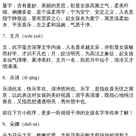
曼字，含有曼妙、美丽的意思，彰显女孩高雅之气，柔美纤
细、婀娜多姿，是个温柔用字；宁为安宁、安定之义，入名意
指宁静致远，显有宽容之心。起女孩名为曼宁，寓意温柔如
水、平安喜乐，念之柔和温婉，气质干净。
7、文月（wén yuè）
文，此字蕴含深厚文学内涵，入名显卓越文采，亦彰显女孩敏
而好学、才识不凡也；月，皎洁明亮，为高洁之象征，起女孩
名仙气缥缈、素净美好。文月一名，宛若月中仙子，清冷又才
情满满。
8、乐清（lè qīng）
乐清此名，快乐常在、清净悠闲也。乐字，是指欢喜无忧之寓
意，以此表达对女孩的美好祝愿；清字表清澈，既指心地纯洁
善良，又指思想通透明亮，秀外慧中也。
前往下方小程序，更多一听就很干净的女孩名字等你来了解！
9、朵娜（duǒ nà）
朵为花朵之言，稚嫩可爱，含有花骨朵般含苞待放的清新之