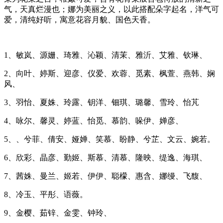
气，天真烂漫也；娜为美丽之义，以此搭配朵字起名，洋气可
爱，清纯好听，寓意花容月貌、国色天香。
1、敏岚、源姗、琦雅、沁颖、清茉、雅沂、艾雅、钦琳、
2、向叶、婷斯、迎彦、仪爱、欢蓉、觅素、枫萱、燕韩、娴
风、
3、羽怡、夏姝、玲露、钥洋、钿琪、璐馨、雪玲、怡芃
4、咏尔、馨灵、婷蓝、怡觅、慕韵、哚伊、婵彦、
5、、兮菲、倩安、娅婵、笑慕、盼静、兮芷、文云、婉若。
6、欣彩、晶彦、勤姬、斯慕、清慕、隆映、缇逸、海琪、
7、茜姝、曼兰、姬若、伊伊、聪檬、惠含、娜缦、飞馥、
8、冷玉、平彤、语薇。
9、金樱、茹锌、金雯、钟玲、