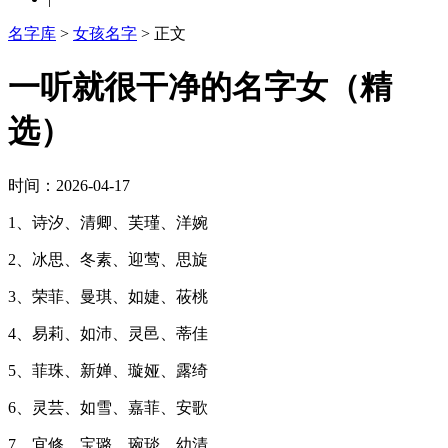
名字库
>
女孩名字
> 正文
一听就很干净的名字女（精
选）
时间：2026-04-17
1、诗汐、清卿、芙瑾、洋婉
2、冰思、冬素、迎莺、思旋
3、荣菲、曼琪、如婕、莜桃
4、易莉、如沛、灵邑、蒂佳
5、菲珠、新婵、璇娅、露绮
6、灵芸、如雪、嘉菲、安歌
7、宜修、宝璐、琬琰、幼清