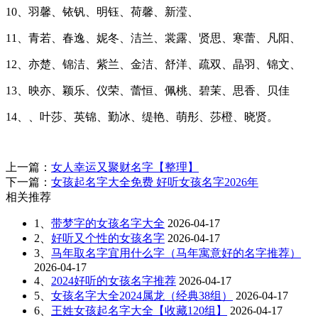
10、羽馨、铱钒、明钰、荷馨、新滢、
11、青若、春逸、妮冬、洁兰、裳露、贤思、寒蕾、凡阳、
12、亦楚、锦洁、紫兰、金洁、舒洋、疏双、晶羽、锦文、
13、映亦、颖乐、仪荣、蕾恒、佩桃、碧茉、思香、贝佳
14、、叶莎、英锦、勤冰、缇艳、萌彤、莎橙、晓贤。
上一篇：
女人幸运又聚财名字【整理】
下一篇：
女孩起名字大全免费 好听女孩名字2026年
相关推荐
1、
带梦字的女孩名字大全
2026-04-17
2、
好听又个性的女孩名字
2026-04-17
3、
马年取名字宜用什么字（马年寓意好的名字推荐）
2026-04-17
4、
2024好听的女孩名字推荐
2026-04-17
5、
女孩名字大全2024属龙（经典38组）
2026-04-17
6、
王姓女孩起名字大全【收藏120组】
2026-04-17