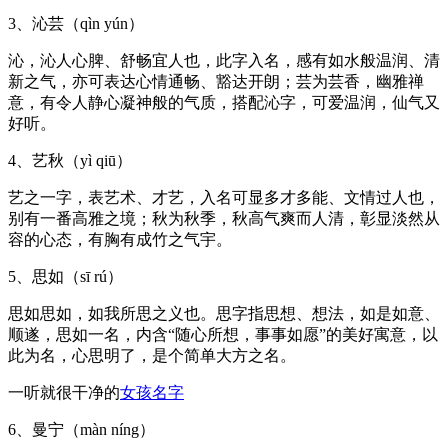
3、沁芸（qìn yún）
沁，沁人心脾、舒畅宜人也，此字入名，感有如水般温润、清
新之气，亦可表达心情通畅、豁达开朗；芸为芸香，幽雅禅
意，有令人静心凝神般的气质，搭配沁字，可爱温润，仙气又
好听。
4、艺秋（yì qiū）
艺之一字，表艺术、才艺，入名可显多才多能、文情过人也，
别有一番高雅之境；秋为秋季，秋高气爽而人清，彰显淡然从
容的心态，有胸有成竹之气宇。
5、思如（sī rú）
思如思如，如我所思之义也。思字指思想、想法，如是如意、
顺遂，思如一名，内含“随心所想，事事如愿”的美好寓意，以
此为名，心思明了，是个简单大方之名。
一听就很干净的
女孩
名字
6、曼宁（màn níng）