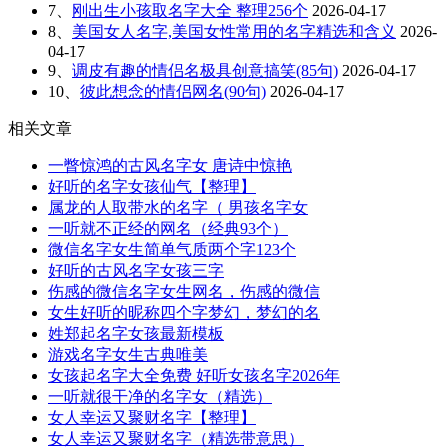
7、
刚出生小孩取名字大全 整理256个
2026-04-17
8、
美国女人名字,美国女性常用的名字精选和含义
2026-
04-17
9、
调皮有趣的情侣名极具创意搞笑(85句)
2026-04-17
10、
彼此想念的情侣网名(90句)
2026-04-17
相关文章
一瞥惊鸿的古风名字女 唐诗中惊艳
好听的名字女孩仙气【整理】
属龙的人取带水的名字（ 男孩名字女
一听就不正经的网名（经典93个）
微信名字女生简单气质两个字123个
好听的古风名字女孩三字
伤感的微信名字女生网名，伤感的微信
女生好听的昵称四个字梦幻，梦幻的名
姓郑起名字女孩最新模板
游戏名字女生古典唯美
女孩起名字大全免费 好听女孩名字2026年
一听就很干净的名字女（精选）
女人幸运又聚财名字【整理】
女人幸运又聚财名字（精选带意思）