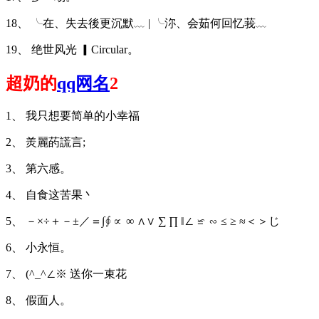
18、 ╰在、失去後更沉默﹏ | ╰沵、会茹何回忆莪﹏
19、 绝世风光 ▎Circular。
超奶的
qq网名
2
1、 我只想要简单的小幸福ゝ
2、 羙麗菂謊言;
3、 第六感。
4、 自食这苦果丶
5、 －×÷＋－±／＝∫∮∝ ∞ ∧∨ ∑ ∏ ‖∠ ≌ ∽ ≤ ≥ ≈＜＞じ
6、 小永恒。
7、 (^_^∠※ 送你一束花
8、 假面人。