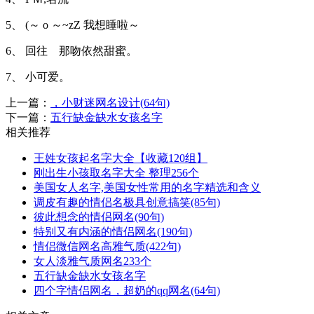
5、 (～ o ～~zZ 我想睡啦～
6、 回往ゝ那吻依然甜蜜。
7、 小可爱。
上一篇：
，小财迷网名设计(64句)
下一篇：
五行缺金缺水女孩名字
相关推荐
王姓女孩起名字大全【收藏120组】
刚出生小孩取名字大全 整理256个
美国女人名字,美国女性常用的名字精选和含义
调皮有趣的情侣名极具创意搞笑(85句)
彼此想念的情侣网名(90句)
特别又有内涵的情侣网名(190句)
情侣微信网名高雅气质(422句)
女人淡雅气质网名233个
五行缺金缺水女孩名字
四个字情侣网名，超奶的qq网名(64句)