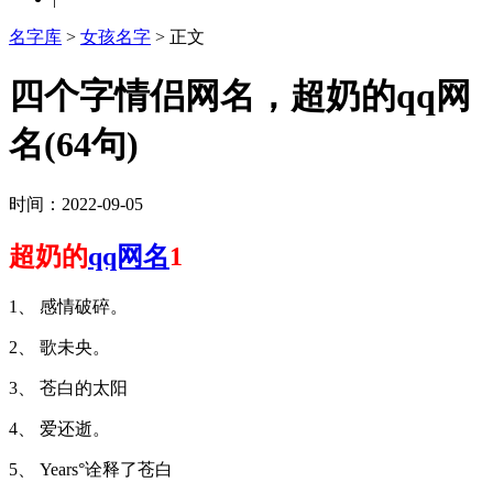
名字库
>
女孩名字
> 正文
四个字情侣网名，超奶的qq网
名(64句)
时间：2022-09-05
超奶的
qq网名
1
1、 感情破碎。
2、 歌未央。
3、 苍白的太阳
4、 爱还逝。
5、 Years°诠释了苍白