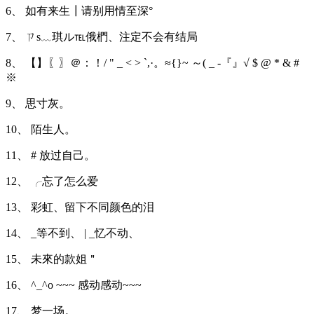
6、 如有来生┃请别用情至深°
7、 ㄗs﹏琪ル℡俄椚、注定不会有结局
8、 【】〖〗＠：！/ " _ < > `,·。≈{}~ ～( _ -『』√ $ @ * & #
※
9、 思寸灰。
10、 陌生人。
11、 # 放过自己。
12、 ╭忘了怎么爱
13、 彩虹、留下不同颜色的泪
14、 _等不到、 | _忆不动、
15、 未來的款姐＂
16、 ^_^o ~~~ 感动感动~~~
17、 梦一场。