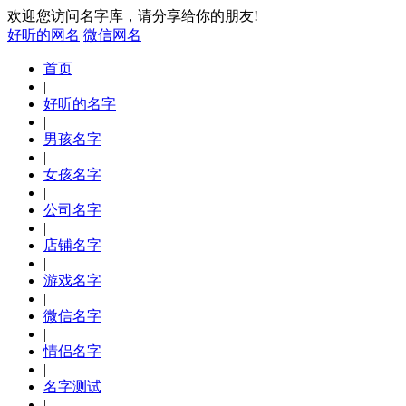
欢迎您访问名字库，请分享给你的朋友!
好听的网名
微信网名
首页
|
好听的名字
|
男孩名字
|
女孩名字
|
公司名字
|
店铺名字
|
游戏名字
|
微信名字
|
情侣名字
|
名字测试
|