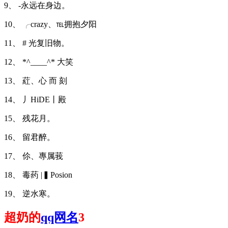
9、 -永远在身边。
10、 ╭crazy、℡拥抱夕阳
11、 # 光复旧物。
12、 *^____^* 大笑
13、 葒、心 而 刻
14、 丿HiDE丨殿
15、 残花月。
16、 留君醉。
17、 伱、專属莪
18、 毒药 |▍Posion
19、 逆水寒。
超奶的
qq网名
3