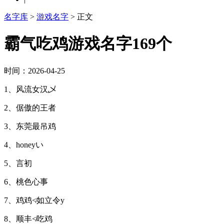
名字库
>
游戏名字
> 正文
霸气吃鸡游戏名字169个
时间：2026-04-25
1、风流女汉乄
2、倨傲的王者
3、东莞最吊鸡
4、honeyい
5、言初
6、桃色心事
7、鸡鸡≮如立令y
8、顺丰≮吃鸡