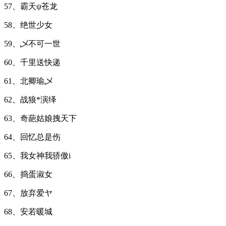
57、霸天ψ苍龙
58、绝世少女
59、乄不可一世
60、千里送快递
61、北卿瑜乄
62、战狼*演绎
63、奇葩姑娘拽天下
64、回忆总是伤
65、我女神我骄傲i
66、捣蛋淑女
67、放弃爱ヤ
68、安若暖城