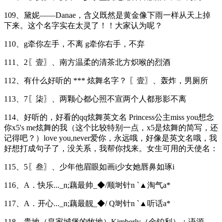
109、黛妮――Danae，含义既然是黄金像下雨一样从天上掉
下来。这个名字实在太灵了！！大家认为呢？
110、g牵你左手，不离 g牵你右手，不弃
111、2〖壹〗、南方温柔的清茶北方炽喉的烈酒
112、有什么好听的 *** 炫舞名字？ 〖壹〗、轰炸，男厕所
113、7〖柒〗、两颗心都心照不宣两个人都形影不离
114、好听的，好看的qq炫舞英文名 Princess公主miss you想念
你x5's me炫舞的我（这个比较特别一点，x5是炫舞的简写，还
记得吧？）love you,never爱你，永远哦，好像是英文名哦，我
好想打成句子了，没关系，我帮你找来。女生可用的天使名：
115、5〖叁〗、少年他眉眼如画i少女她唇鼻如琢i
116、A．快乐..._n;藕最帅_◆/顺埘针n `▲淘气a*
117、A．开心..._n;藕最靓_◆/ Q埘针n `▲听话a*
118、贵地（皇家城堡的牧地）Kimberly（金铂利）：语源―