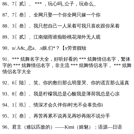
86、7〖贰〗、 *** ，玩心吗_公子，玩命么_
87、7〖叁〗、全网只娶一个你全网只嫁一个你
88、3〖叁〗、我只想自己一人呆着可我只喜欢跟你呆着
89、3〖贰〗、江南烟雨谁痴盼桃花湖外无人观
90、u/.A&;_恋a、.s娘.们*？【x劳资靓钕
91、*** 炫舞名字大全，好听好看的 *** 炫舞情侣名字，繁体
字的 *** 炫舞情侣名字，非主流 *** 炫舞情侣名字， *** 炫舞
情侣名字大全
92、6〖陆〗、笑。你的敷衍那么明显哭、你的谎言那么逼真
93、8〖叁〗、我是柠檬我总是心酸我是薄荷我总是心凉
94、1〖玖〗、情深才会久伴你i时光不会辜负你i
95、3〖叁〗、再苦再累不说再见再吵再闹不说分手
96、君主（难以匹敌的）――Kimi（姬魅）：语源―日语