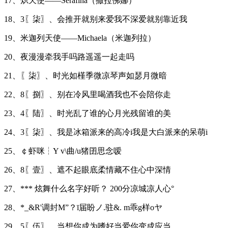
17、炽天使――Serafina（撒拉佛娜）
18、3〖柒〗、会推开就别来爱我不深爱就别靠近我
19、米迦列天使――Michaela（米迦列拉）
20、夜漫漫牵我手吗路遥遥一起走吗
21、〖柒〗、时光如槿季微凉琴声如瑟月微暗
22、8〖捌〗、别在冷风里喝酒我也不会陪你走
23、4〖陆〗、时光乱了谁的心月光残留谁的美
24、3〖柒〗、我是冰箱派来的高冷i我是大白派来的呆萌i
25、￠虾咪┆Y v\曲/u猪囝思念嗳
26、8〖壹〗、遮不起眼底柔情藏不住心中深情
27、*** 炫舞什么名字好听？ 200分凉城凉人心°
28、*_&R'调封M”？ī届盼ノ.驻&. m乖g样oヤ
29、5〖伍〗、当想你成为嗜好当爱你变成应当