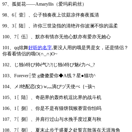
97、孤挺花――Amaryllis（爱玛莉莉丝）
98、6〖壹〗、公子独奏夜上弦菇凉伴奏夜孤清
99、3〖陆〗、许你三世染指的清绝许你波澜不惊的温柔
100、7〖伍〗、默亦有情亦无他心默亦有爱亦无她心
101、qq炫舞
好听的名字
,要没人用的哦是男是女，还是情侣？
你看看情侣的哦O(∩_∩)O~
102、じ独ò特ぴ帅é气?;?|じ独ò特ぴ魅é力べ_?
103、Forever┆茔 g傻傻爱你◆A线？星●猫功^
104、メJ绝配恋(女) w灬滴ぴヅ天使ぺ｛~孩┑
105、1〖陆〗、奇葩界的轰炸机逗比界的战斗机
106、1〖捌〗、你是不是有猫饼我猴赛雷你怕吗
107、7〖捌〗、并肩行过山与水挽手度过夏与秋
108、7〖捌〗、夏末止步于盛夏之处誓言散落在天涯海角