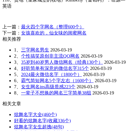
英语
上一篇：
最火四个字网名（整理600个）
下一篇：
女孩喜欢的，仙女味的闺蜜网名
相关推荐
1、
三字网名男生
2026-03-19
2、
个性搞笑原创非主流QQ网名
2026-03-19
3、
35岁到40岁男人微信网名（经典130个）
2026-03-19
4、
好听简单有深意的微信名字315个
2026-03-19
5、
2024最火微信名字（1800个）
2026-03-19
6、
霸气简短网名5个字左右（1600个）
2026-03-19
7、
女生网名ins高级质感223个
2026-03-19
8、
一辈子不想换的网名三字简单38组
2026-03-19
相关文章
炫舞名字大全(460个)
好看的炫舞名字(收藏336个)
炫舞名字女生超拽(48句)