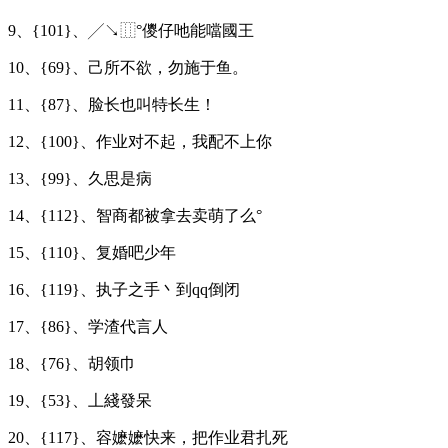
9、{101}、╱↘⿲°儍仔吔能噹國王
10、{69}、己所不欲，勿施于鱼。
11、{87}、脸长也叫特长生！
12、{100}、作业对不起，我配不上你
13、{99}、久思是病
14、{112}、智商都被拿去卖萌了么°
15、{110}、复婚吧少年
16、{119}、执子之手丶到qq倒闭
17、{86}、学渣代言人
18、{76}、胡领巾
19、{53}、丄綫發呆
20、{117}、容嬷嬷快来，把作业君扎死