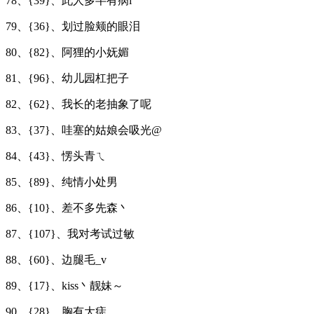
78、{39}、此人多半有病i
79、{36}、划过脸颊的眼泪
80、{82}、阿狸的小妩媚
81、{96}、幼儿园杠把子
82、{62}、我长的老抽象了呢
83、{37}、哇塞的姑娘会吸光@
84、{43}、愣头青ㄟ
85、{89}、纯情小处男
86、{10}、差不多先森丶
87、{107}、我对考试过敏
88、{60}、边腿毛_v
89、{17}、kiss丶靓妹～
90、{28}、胸有大痣