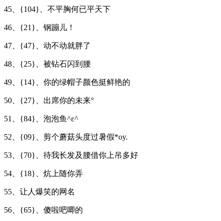
45、{104}、不平胸何已平天下
46、{21}、钢蹦儿！
47、{47}、动不动就胖了
48、{25}、被钻石闪到腰
49、{14}、你的绿帽子颜色挺鲜艳的
50、{27}、出席你的未来°
51、{84}、泡泡鱼^ε^
52、{09}、剪个蘑菇头度过暑假*oy.
53、{70}、待我长发及腰借你上吊多好
54、{18}、炕上随你弄
55、让人爆笑的网名
56、{65}、傻啦吧唧的