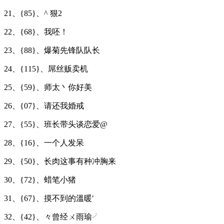
21、{85}、^ 狠2
22、{68}、我呸！
23、{88}、爆菊先锋队队长
24、{115}、屌丝贩卖机
25、{59}、师太丶你好美
26、{07}、请还我婚戒
27、{55}、班长带头谈恋爱@
28、{16}、一个人发呆
29、{50}、长肉这事有种冲胸来
30、{72}、蜡笔小猪
31、{67}、摸不到的溫暖′
32、{42}、々曾经ㄨ雨瑜╯