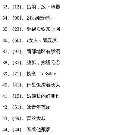
33、{12}、姑娘，放下胸器
34、{90}、24k·純爺們←
35、{23}、砸锅卖铁来上网
36、{66}、?女人╮狠现实
37、{97}、菊部地区有黑洞
38、{35}、繌胍，妳褆蓶①
39、{71}、执念゛ d3stiny
40、{41}、行星饭虐着长大
41、{19}、姑娘长的好罪过
42、{51}、2b青年范erゞ
43、{49}、蕾丝大叔
44、{44}、看着他颓废、