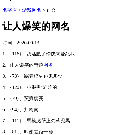
名字库
>
游戏网名
> 正文
让人爆笑的网名
时间：2026-06-13
1、{116}、我活腻了你快来爱死我
2、让人爆笑的奇葩
网名
3、{73}、踩着棺材跳鬼步つ
4、{120}、小眼男°静静的、
5、{79}、巭孬嫑莪
6、{94}、挂柯南
7、{111}、馬勒戈壁上の草泥馬
8、{81}、即使差距十秒