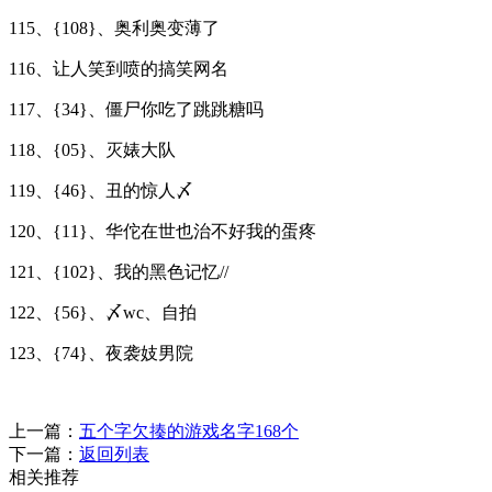
115、{108}、奥利奥变薄了
116、让人笑到喷的搞笑网名
117、{34}、僵尸你吃了跳跳糖吗
118、{05}、灭婊大队
119、{46}、丑的惊人〆
120、{11}、华佗在世也治不好我的蛋疼
121、{102}、我的黑色记忆//
122、{56}、〆wc、自拍ゝ
123、{74}、夜袭妓男院
上一篇：
五个字欠揍的游戏名字168个
下一篇：
返回列表
相关推荐