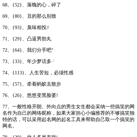
68、{52}、落魄的心，碎了
69、{80}、丑的那么别致
70、{93}、臭味相投//
71、{29}、凸逼男勃丸
72、{64}、我们分手吧°
73、{33}、年少梦话多╯
74、{113}、人生苦短，必须性感
75、{57}、牵着蚂蚁去散步
76、{26}、悠悠变黑脸婆!
77、一般性格开朗、外向点的男生女生都会采纳一些搞笑的网
名作为自己的网络昵称，如果大家担心小编推荐的不够搞笑独
特的话，可以采用起名网的起名工具来帮助自己取一个搞笑的
网名。