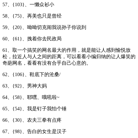
57、{103}、一懒众衫小
58、{75}、再美也只是曾经
59、{20}、呦呦切克闹我说孙子你说到
60、{61}、拽着你去民政局
61、取一个搞笑的网名最大的作用，就是能让人感到愉悦放
松，拉近人与人之间的距离，可以看看小编归纳的让人爆笑的
奇葩网名，看看有没有合乎自己心意的。
62、{106}、鞋底下的沧桑/
63、{92}、男神大妈
64、{58}、耶嘿、哦吼啦~
65、{54}、我是钉子我怕个锤
66、{30}、农夫三拳有点疼
67、{98}、告白的女生是汉子