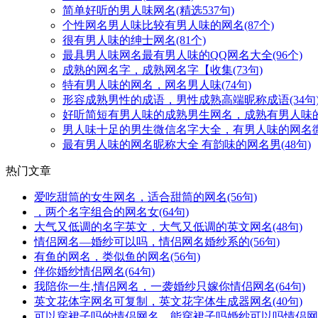
简单好听的男人味网名(精选537句)
个性网名男人味比较有男人味的网名(87个)
很有男人味的绅士网名(81个)
最具男人味网名最有男人味的QQ网名大全(96个)
成熟的网名字，成熟网名字【收集(73句)
特有男人味的网名，网名男人味(74句)
形容成熟男性的成语，男性成熟高端昵称成语(34句
好听简短有男人味的成熟男生网名，成熟有男人味的网
男人味十足的男生微信名字大全，有男人味的网名微信
最有男人味的网名昵称大全 有韵味的网名男(48句)
热门文章
爱吃甜筒的女生网名，适合甜筒的网名(56句)
，两个名字组合的网名女(64句)
大气又低调的名字英文，大气又低调的英文网名(48句)
情侣网名—婚纱可以吗，情侣网名婚纱系的(56句)
有鱼的网名，类似鱼的网名(56句)
伴你婚纱情侣网名(64句)
我陪你一生,情侣网名，一袭婚纱只嫁你情侣网名(64句)
英文花体字网名可复制，英文花字体生成器网名(40句)
可以穿裙子吗的情侣网名，能穿裙子吗婚纱可以吗情侣网名(