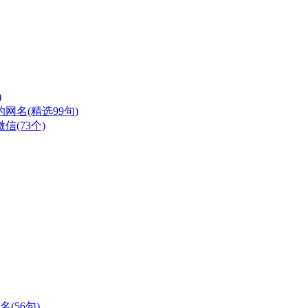
)
名(精选99句)
(73个)
56句)