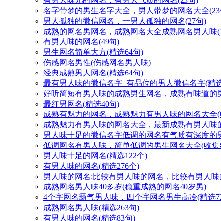
有男人味儿的网名，有男人气质的网名(23句)
名字带梦的男生名字大全，男人带梦的网名大全(23
男人孤独的微信网名，一男人孤独的网名(27句)
成熟的网名男网名，成熟网名大全成熟网名男人味(1
有男人味的网名(49句)
男生网名简单大方(精选64句)
伤感网名男性(伤感网名男人味)
经典成熟男人网名(精选64句)
最有男人味的微信名字_有品位的男人微信名字(精选5
好听简短有男人味的成熟男生网名，成熟有味道的男生网
最红男网名(精选40句)
成熟有魅力的网名，成熟魅力有男人味的网名大全(收集
成熟魅力有男人味的网名大全，最新成熟有男人味的网名
男人味十足的微信名字低调的网名有气质有深度的男生
低调网名有男人味，简单低调的男生网名大全(收集85个
男人味十足的网名(精选122个)
有男人味的网名(精选276个)
男人味的网名:比较有男人味的网名，比较有男人味的网名
成熟网名男人味40多岁(稳重成熟的网名40岁男)
4个字网名霸气男人味，四个字网名男生高冷(精选72
成熟网名男人味(精选263句)
有男人味的网名(精选83句)