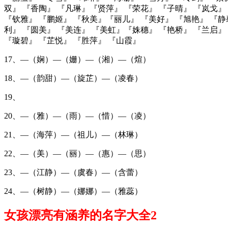
双』 『香陶』 『凡琳』『贤萍』 『荣花』 『子晴』 『岚戈』
『钦雅』 『鹏姬』 『秋美』『丽儿』 『美好』 『旭艳』 『静
利』 『圆美』 『美连』 『美虹』『姝穗』 『艳桥』 『兰启』
『璇碧』 『芷悦』 『胜萍』 『山霞』
17、—（娴）—（姗）—（湘）—（煊）
18、—（韵甜）—（旋芷）—（凌春）
19、
20、—（雅）—（雨）—（惜）—（凌）
21、—（海萍）—（祖儿）—（林琳）
22、—（美）—（丽）—（惠）—（思）
23、—（江静）—（虞春）—（含蕾）
24、—（树静）—（娜娜）—（雅蕊）
女孩漂亮有涵养的名字大全2