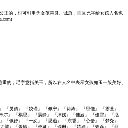
、公正的，也可引申为女孩善良、诚恳，而且允字给女孩入名也
com)
稳重的；瑶字意指美玉，所以在人名中表示女孩如玉一般美好、
』 『灵倩』 『姣瑾』 『佩宁』『莉涛』 『思佳』 『雯萱』
卓尔』 『棋思』 『晨静』 『津媛』『佳涵』 『佳雪』 『泓
文』『佩妤』 『一妉』 『思燕』 『东香』『心蕾』 『梦尧』
『之韵』『菁毓』 『晓娅』 『瑞珊』 『婧婷』『碧蓉』 『丽