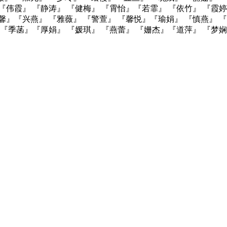
『伟霞』 『静涛』 『健梅』 『霄怡』『若霏』 『依竹』 『霞
馨』『兴燕』 『雅薇』 『警萱』 『馨悦』『瑜娟』 『慎燕』 
 『季菡』『厚娟』 『媛琪』 『燕蕾』 『姗杰』『道萍』 『梦娴