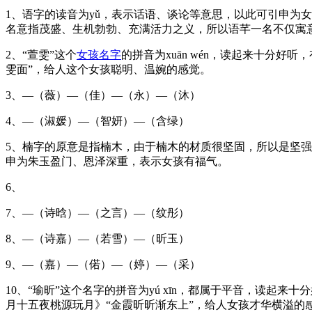
1、语字的读音为yǔ，表示话语、谈论等意思，以此可引申为
名意指茂盛、生机勃勃、充满活力之义，所以语芊一名不仅寓
2、“萱雯”这个
女孩名字
的拼音为xuān wén，读起来十分
雯面”，给人这个女孩聪明、温婉的感觉。
3、—（薇）—（佳）—（永）—（沐）
4、—（淑媛）—（智妍）—（含绿）
5、楠字的原意是指楠木，由于楠木的材质很坚固，所以是坚
申为朱玉盈门、恩泽深重，表示女孩有福气。
6、
7、—（诗晗）—（之言）—（纹彤）
8、—（诗嘉）—（若雪）—（昕玉）
9、—（嘉）—（偌）—（婷）—（采）
10、“瑜昕”这个名字的拼音为yú xīn，都属于平音，读起
月十五夜桃源玩月》“金霞昕昕渐东上”，给人女孩才华横溢的