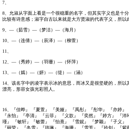
7、
8、允淑从字面上看是一个很稳重的名字，但其实字义也是十分
比较有诗意感；淑字自古以来就是大方贤淑的代表字义，所以此处加入淑
9、—（茹雪）—（梦洁）—（海月）
10、—（连倩）—（辰泽）—（柳萱）
11、
12、—（秀婷）—（羽珊）—（怀萍）
13、—（嫣）—（妍）—（缇）—（涵）
14、该名字中的凌字表示冰的意思，而冰又是很坚硬的，所
漂亮，形容女孩光彩照人。
16、『佳晔』 『夏萱』 『美娅』 『禹彤』『彤华』 『亦婷』
『永怡』『亭清』 『云菲』 『义歆』 『奕然』『婷方』 『沛玲
瑾』 『敏轩』『敏蕾』 『怡熹』 『雪妮』 『梦颖』『子义』 
『丽莹』 『冬雪』『玮琳』 『海珊』 『雪芳』 『玲剑』『紫薇