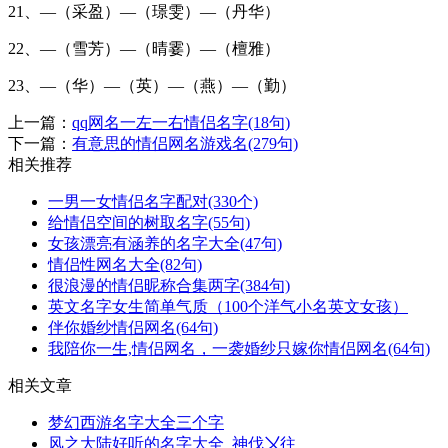
21、—（采盈）—（璟雯）—（丹华）
22、—（雪芳）—（晴霎）—（檀雅）
23、—（华）—（英）—（燕）—（勤）
上一篇：
qq网名一左一右情侣名字(18句)
下一篇：
有意思的情侣网名游戏名(279句)
相关推荐
一男一女情侣名字配对(330个)
给情侣空间的树取名字(55句)
女孩漂亮有涵养的名字大全(47句)
情侣性网名大全(82句)
很浪漫的情侣昵称合集两字(384句)
英文名字女生简单气质（100个洋气小名英文女孩）
伴你婚纱情侣网名(64句)
我陪你一生,情侣网名，一袭婚纱只嫁你情侣网名(64句)
相关文章
梦幻西游名字大全三个字
风之大陆好听的名字大全_神伐〤往