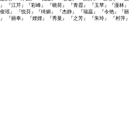
婷』 『江芹』『彩峰』 『晓荷』 『青霞』 『玉苹』『漫林』
『俊瑶』 『悦芬』『绮媚』 『杰静』 『瑞蕊』 『令艳』『丽
』 『丽奉』 『娌娌』『秀曼』 『之芳』 『朱玲』 『村萍』