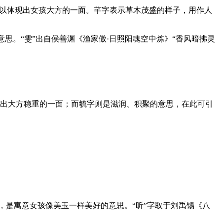
可以体现出女孩大方的一面。芊字表示草木茂盛的样子，用作人
的意思。“雯”出自侯善渊《渔家傲·日照阳魂空中炼》“香风暗拂灵
突出大方稳重的一面；而毓字则是滋润、积聚的意思，在此可引
掩瑜，是寓意女孩像美玉一样美好的意思。“昕”字取于刘禹锡《八