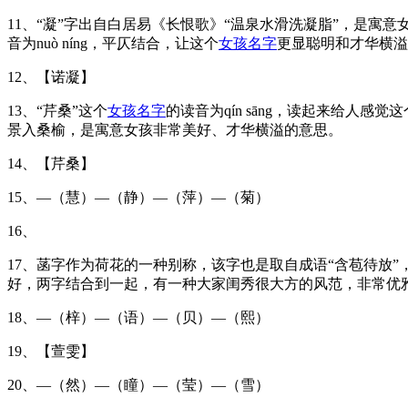
11、“凝”字出自白居易《长恨歌》“温泉水滑洗凝脂”，是寓
音为nuò níng，平仄结合，让这个
女孩名字
更显聪明和才华横溢
12、【诺凝】
13、“芹桑”这个
女孩名字
的读音为qín sāng，读起来给人
景入桑榆，是寓意女孩非常美好、才华横溢的意思。
14、【芹桑】
15、—（慧）—（静）—（萍）—（菊）
16、
17、菡字作为荷花的一种别称，该字也是取自成语“含苞待放
好，两字结合到一起，有一种大家闺秀很大方的风范，非常优
18、—（梓）—（语）—（贝）—（熙）
19、【萱雯】
20、—（然）—（瞳）—（莹）—（雪）