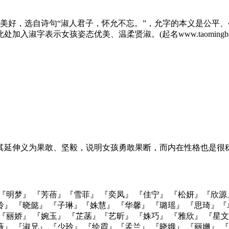
美好，选自诗句“淑人君子，怀允不忘。”，允字的本义是公平
字表示女孩姿态优美、温柔贤淑。(起名www.taomingba.
以其延伸义为果敢、坚毅，说明女孩勇敢果断，而内在性格也是很
 『明梦』 『芳蓓』『雪菲』 『奕凤』 『佳宁』 『松妍』『欣源
』 『晓懿』 『子琳』『姝慧』 『华馨』 『璐瑶』 『思琦』『
『丽娇』 『婉玉』 『芷菡』『艺昕』 『姝巧』 『雅欣』 『星
』 『淑兄』 『少玲』 『绘霞』『孟兰』 『晓娥』 『丽姗』 