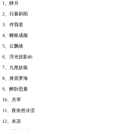
1、静月
2、日暮斜阳
3、伴我老
4、幔账成殇
5、云飘绫
6、浮光掠影め
7、九尾妖狐
8、身居梦海
9、醉卧思量
10、月琴
11、夜依然冷涩
12、未凉