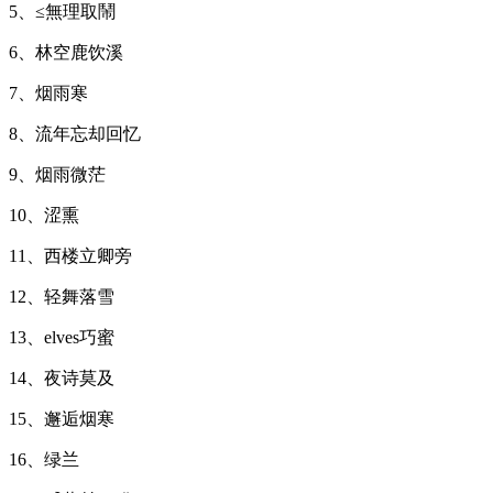
5、≤無理取鬧
6、林空鹿饮溪
7、烟雨寒
8、流年忘却回忆
9、烟雨微茫
10、涩熏
11、西楼立卿旁
12、轻舞落雪
13、elves巧蜜
14、夜诗莫及
15、邂逅烟寒
16、绿兰