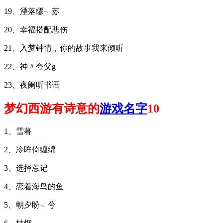
19、湮落缪╮苏
20、幸福搭配悲伤
21、入梦钟情，你的故事我来倾听
22、神〃夸父g
23、夜阑听书语
梦幻西游有诗意的
游戏名字
10
1、雪暮
2、冷眸倚缠绵
3、选择莣记
4、恋着海鸟的鱼
5、朝夕盼╮兮