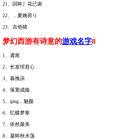
21、回眸丿花已谢
22、．夏娩荷り
23、吉他猪
梦幻西游有诗意的
游戏名字
8
1、鸢尾
2、长发绾君心
3、暮挽凉
4、落寞成殇
5、qing﹏魅颜
6、忆蝶梦寒
7、依然最美
8、凝眸秋水荡