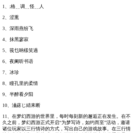
1、;格﹎调﹎怪﹎人
2、涩熏
3、深雨燕纷飞
4、抹黑寥寂
5、莪乜呐樣笑過
6、夜阑听书语
7、冰珍
8、瞳孔里的柔情
9、半醉看夕阳
10、浀蔠じ綪耒断
11、在梦幻西游的世界里，每时每刻新的邂逅正在发生。在不
久之前，梦幻西游正式开启“为梦写诗，如约而至”活动，邀请
诸位玩家以三行情诗的方式，写出自己的游戏故事。在三行情