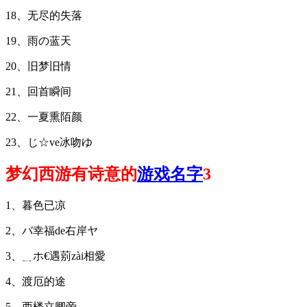
18、无尽的失落
19、雨の蓝天
20、旧梦旧情
21、回首瞬间
22、一夏熏陌颜
23、じ☆ve冰吻ゆ
梦幻西游有诗意的
游戏名字
3
1、暮色已凉
2、バ幸福de右岸ヤ
3、﹎ホ€遇莂zài相愛
4、渡厄的途
5、西楼立卿旁