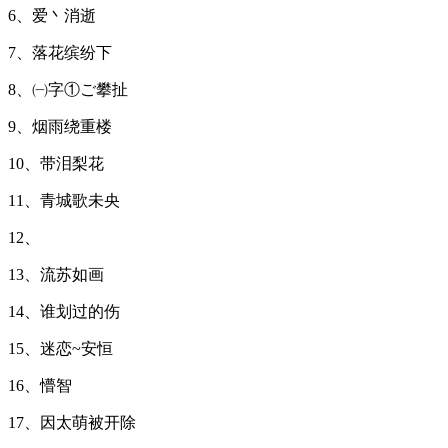
6、爱丶消逝
7、落花缤纷下
8、㈠字①ご攀扯
9、烟雨绕重楼
10、带泪梨花
11、青城歌未央
12、
13、流苏如画
14、谁划过的伤
15、迷恋~安恒
16、懵智
17、因太萌被开除