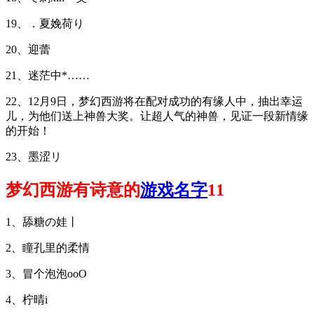
19、．夏娩荷り
20、迎蕾
21、迷茫中*……
22、12月9日，梦幻西游将在配对成功的有缘人中，抽出幸运
儿，为他们送上神兽大奖。让超人气的神兽，见证一段新情缘
的开始！
23、墨涩リ
梦幻西游有诗意的
游戏名字
11
1、舔糖の娃丨
2、瞳孔里的柔情
3、冒个泡泡oοО
4、柠晴i