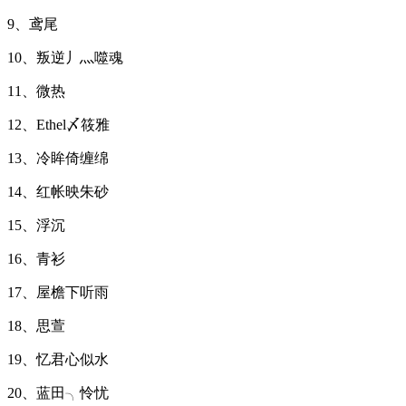
9、鸢尾
10、叛逆丿灬噬魂
11、微热
12、Ethel〆筱雅
13、冷眸倚缠绵
14、红帐映朱砂
15、浮沉
16、青衫
17、屋檐下听雨
18、思萱
19、忆君心似水
20、蓝田╮怜忧