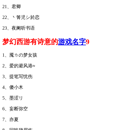
21、君卿
22、丶箐児シ於恋
23、夜阑听书语
梦幻西游有诗意的
游戏名字
9
1、魇ㄌの梦女孩
2、爱的避风港≈
3、提笔写忧伤
4、傻小木
5、墨涩リ
6、妄断弥空
7、亦夏