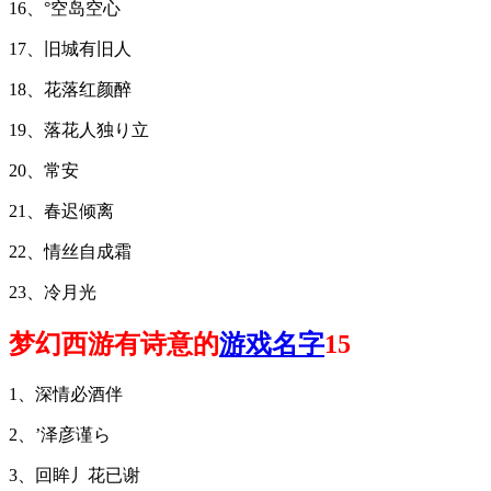
16、°空岛空心
17、旧城有旧人
18、花落红颜醉
19、落花人独り立
20、常安
21、春迟倾离
22、情丝自成霜
23、冷月光
梦幻西游有诗意的
游戏名字
15
1、深情必酒伴
2、’泽彦谨ら
3、回眸丿花已谢