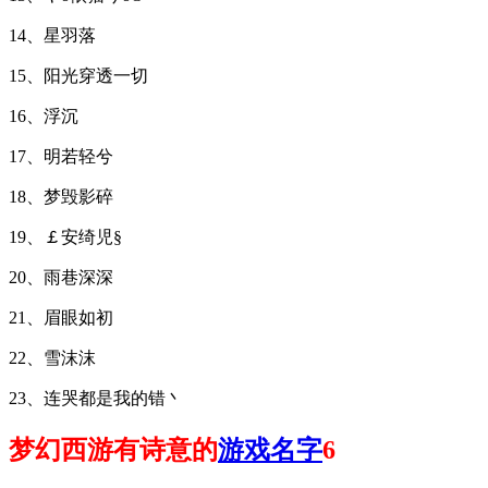
14、星羽落
15、阳光穿透一切
16、浮沉
17、明若轻兮
18、梦毁影碎
19、￡安绮児§
20、雨巷深深
21、眉眼如初
22、雪沫沫
23、连哭都是我的错丶
梦幻西游有诗意的
游戏名字
6