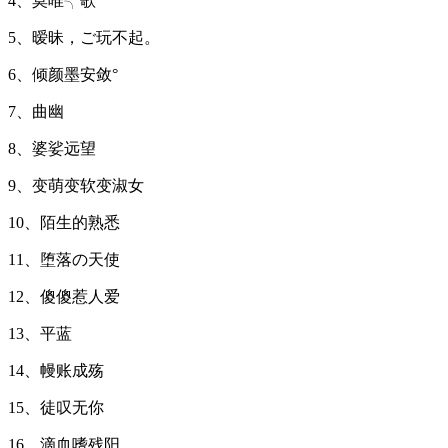
4、莫唯╮歌
5、暧昧，ご玩不起。
6、倾颜墨安敛°
7、曲幽
8、婆娑远望
9、变萌变软变淑女
10、陌生的熟悉
11、堕落の天使
12、傻傻惹人爱
13、平蓝
14、幔账成殇
15、徒叹无你
16、滴血嗜残阳