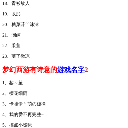
18、青衫故人
19、以彤
20、糖菓菋﹌沫沫
21、澜屿
22、采萱
23、薄了微凉
梦幻西游有诗意的
游戏名字
2
1、苾～苼
2、樱花细雨
3、卡哇伊丶萌の旋律
4、我的爱不再完整=
5、搞点小暧昧