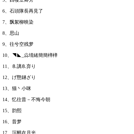
6、石頭隊長再見了
7、飘絮柳映染
8、思山
9、往兮空残梦
10、◥◣_尛埥緒簡簡椫椫
11、⒏謧⒏弃り
12、げ戁鐹ざり
13、猫丶小咪
14、忆往昔－不悔今朝
15、韵熙
16、昔梦
17、沉醉在月光