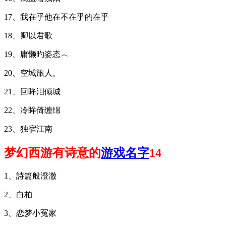
17、我在乎他在不在乎的在乎
18、卿以君歌
19、庸懒旳姿态︵
20、空城旅人。
21、回眸泪倾城
22、冷眸倚缠绵
23、独宿江南
梦幻西游有诗意的
游戏名字
14
1、詩篇般澄澈
2、白柏
3、恋梦小冤家