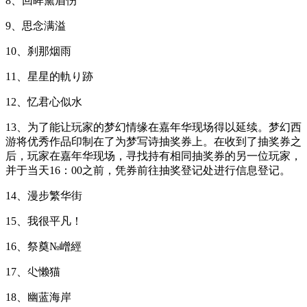
8、回眸黛眉伤
9、思念满溢
10、刹那烟雨
11、星星的軌り跡
12、忆君心似水
13、为了能让玩家的梦幻情缘在嘉年华现场得以延续。梦幻西
游将优秀作品印制在了为梦写诗抽奖券上。在收到了抽奖券之
后，玩家在嘉年华现场，寻找持有相同抽奖券的另一位玩家，
并于当天16：00之前，凭券前往抽奖登记处进行信息登记。
14、漫步繁华街
15、我很平凡！
16、祭奠№嶒經
17、尐懒猫
18、幽蓝海岸