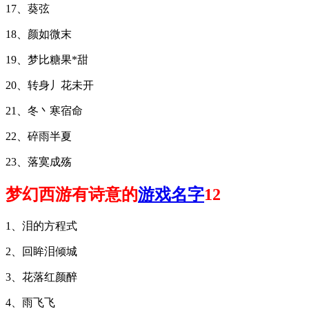
17、葵弦
18、颜如微末
19、梦比糖果*甜
20、转身丿花未开
21、冬丶寒宿命
22、碎雨半夏
23、落寞成殇
梦幻西游有诗意的
游戏名字
12
1、泪的方程式
2、回眸泪倾城
3、花落红颜醉
4、雨飞飞