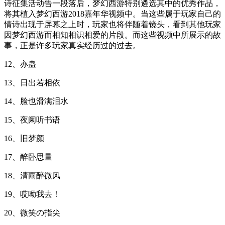
诗征集活动告一段落后，梦幻西游特别遴选其中的优秀作品，
将其植入梦幻西游2018嘉年华视频中。当这些属于玩家自己的
情诗出现于屏幕之上时，玩家也将伴随着镜头，看到其他玩家
因梦幻西游而相知相识相爱的片段。而这些视频中所展示的故
事，正是许多玩家真实经历过的过去。
12、亦蛊
13、日出若相依
14、脸也滑满泪水
15、夜阑听书语
16、旧梦颜
17、醉卧思量
18、清雨醉微风
19、哎呦我去！
20、微笑の指尖