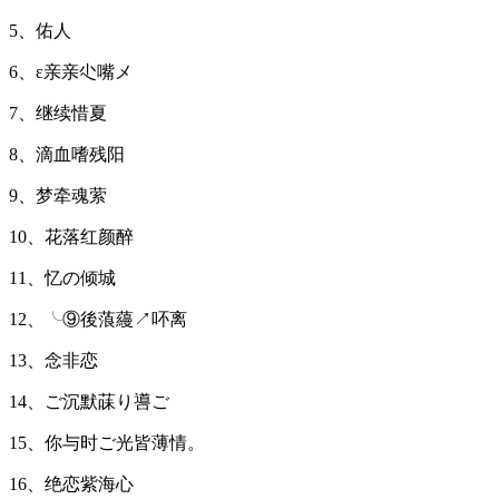
5、佑人
6、ε亲亲尐嘴メ
7、继续惜夏
8、滴血嗜残阳
9、梦牵魂萦
10、花落红颜醉
11、忆の倾城
12、╰⑨後蒗蘰↗吥离
13、念非恋
14、ご沉默菋り噵ご
15、你与时ご光皆薄情。
16、绝恋紫海心