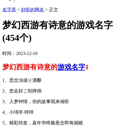
名字库
>
好听的网名
> 正文
梦幻西游有诗意的游戏名字
(454个)
时间：2023-12-10
梦幻西游有诗意的
游戏名字
1
1、思念浊成り酒酿
2、您走好ご别摔倒
3、入梦钟情，你的故事我来倾听
4、小绵羊·咩咩
5、精彩待发，嘉年华终极悬念即将揭晓