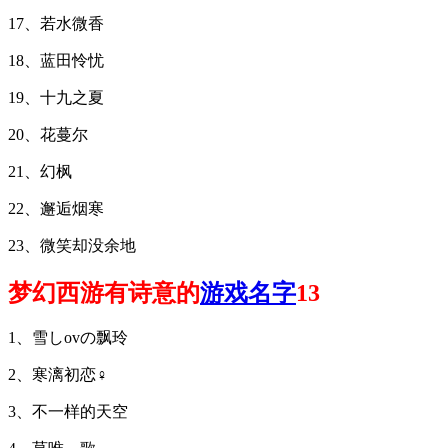
17、若水微香
18、蓝田怜忧
19、十九之夏
20、花蔓尔
21、幻枫
22、邂逅烟寒
23、微笑却没余地
梦幻西游有诗意的
游戏名字
13
1、雪しovの飘玲
2、寒漓初恋♀
3、不一样的天空