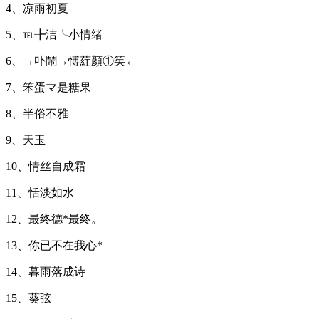
4、凉雨初夏
5、℡╊洁╰小情绪
6、→卟鬧→愽葒顏①笶←
7、笨蛋マ是糖果
8、半俗不雅
9、天玉
10、情丝自成霜
11、恬淡如水
12、最终德*最终。
13、你已不在我心*
14、暮雨落成诗
15、葵弦