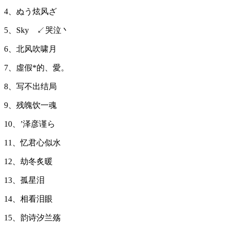
4、ぬう炫风ざ
5、Skyゞ↙哭泣丶
6、北风吹啸月
7、虛假*的、愛。
8、写不出结局
9、残魄饮一魂
10、’泽彦谨ら
11、忆君心似水
12、劫冬炙暖
13、孤星泪
14、相看泪眼
15、韵诗汐兰殇