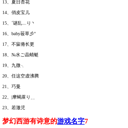
13、夏日杏花
14、俏皮宝儿
15、ˊ谜乱﹏り丶
16、baby莜草彡°
17、不寐倦长更
18、№水ご晶蜻蜓
19、九微╮
20、任这空虚沸腾
21、巧曼
22、|摩蝎蓙り﹎
23、若澈児
梦幻西游有诗意的
游戏名字
7