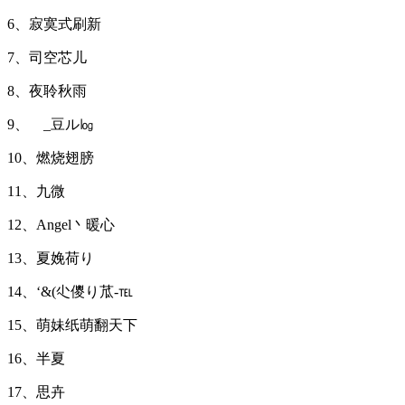
6、寂寞式刷新
7、司空芯儿
8、夜聆秋雨
9、ゞ_豆ル㏒
10、燃烧翅膀
11、九微
12、Angel丶暖心
13、夏娩荷り
14、‘&(尐儍り苽-℡
15、萌妹纸萌翻天下
16、半夏
17、思卉