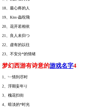
18、最心疼的人
19、Кiss·蟲唲飛
20、花开若相依
21、良人未归つ
22、虚有的以往
23、不安分*的情绪
梦幻西游有诗意的
游戏名字
4
1、﹂情到尽时
2、浮期妄年り
3、槐花扫街
4、暗淡的*时光