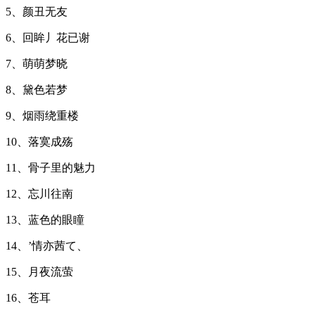
5、颜丑无友
6、回眸丿花已谢
7、萌萌梦晓
8、黛色若梦
9、烟雨绕重楼
10、落寞成殇
11、骨子里的魅力
12、忘川往南
13、蓝色的眼瞳
14、’情亦茜て、
15、月夜流萤
16、苍耳