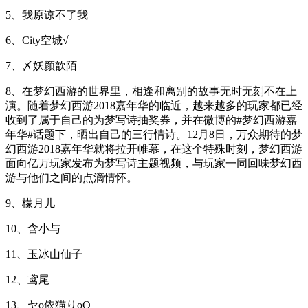
5、我原谅不了我
6、City空城√
7、〆妖颜歆陌
8、在梦幻西游的世界里，相逢和离别的故事无时无刻不在上
演。随着梦幻西游2018嘉年华的临近，越来越多的玩家都已经
收到了属于自己的为梦写诗抽奖券，并在微博的#梦幻西游嘉
年华#话题下，晒出自己的三行情诗。12月8日，万众期待的梦
幻西游2018嘉年华就将拉开帷幕，在这个特殊时刻，梦幻西游
面向亿万玩家发布为梦写诗主题视频，与玩家一同回味梦幻西
游与他们之间的点滴情怀。
9、檬月儿
10、含小与
11、玉冰山仙子
12、鸢尾
13、ヤo依猫りοΟ