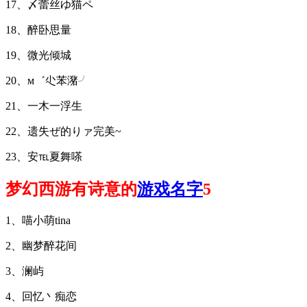
17、〆蕾丝ゆ猫ペ
18、醉卧思量
19、微光倾城
20、м゛尐苯潴╯
21、一木一浮生
22、遗失ぜ的りァ完美~
23、安℡夏舞嗏
梦幻西游有诗意的
游戏名字
5
1、喵小萌tina
2、幽梦醉花间
3、澜屿
4、回忆丶痴恋