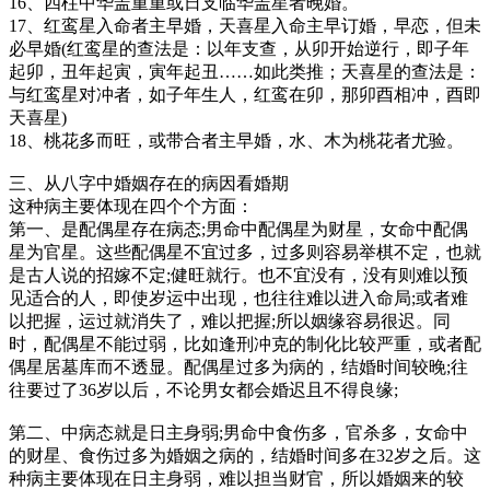
16、四柱中华盖重重或日支临华盖星者晚婚。
17、红鸾星入命者主早婚，天喜星入命主早订婚，早恋，但未
必早婚(红鸾星的查法是：以年支查，从卯开始逆行，即子年
起卯，丑年起寅，寅年起丑……如此类推；天喜星的查法是：
与红鸾星对冲者，如子年生人，红鸾在卯，那卯酉相冲，酉即
天喜星)
18、桃花多而旺，或带合者主早婚，水、木为桃花者尤验。
三、从八字中婚姻存在的病因看婚期
这种病主要体现在四个个方面：
第一、是配偶星存在病态;男命中配偶星为财星，女命中配偶
星为官星。这些配偶星不宜过多，过多则容易举棋不定，也就
是古人说的招嫁不定;健旺就行。也不宜没有，没有则难以预
见适合的人，即使岁运中出现，也往往难以进入命局;或者难
以把握，运过就消失了，难以把握;所以姻缘容易很迟。同
时，配偶星不能过弱，比如逢刑冲克的制化比较严重，或者配
偶星居墓库而不透显。配偶星过多为病的，结婚时间较晚;往
往要过了36岁以后，不论男女都会婚迟且不得良缘;
第二、中病态就是日主身弱;男命中食伤多，官杀多，女命中
的财星、食伤过多为婚姻之病的，结婚时间多在32岁之后。这
种病主要体现在日主身弱，难以担当财官，所以婚姻来的较