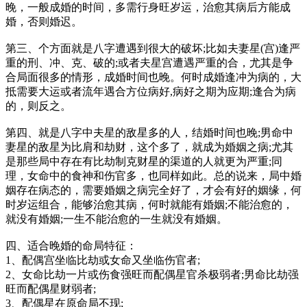
晚，一般成婚的时间，多需行身旺岁运，治愈其病后方能成
婚，否则婚迟。
第三、个方面就是八字遭遇到很大的破坏;比如夫妻星(宫)逢严
重的刑、冲、克、破的;或者夫星宫遭遇严重的合，尤其是争
合局面很多的情形，成婚时间也晚。何时成婚逢冲为病的，大
抵需要大运或者流年遇合方位病好,病好之期为应期;逢合为病
的，则反之。
第四、就是八字中夫星的敌星多的人，结婚时间也晚;男命中
妻星的敌星为比肩和劫财，这个多了，就成为婚姻之病;尤其
是那些局中存在有比劫制克财星的渠道的人就更为严重;同
理，女命中的食神和伤官多，也同样如此。总的说来，局中婚
姻存在病态的，需要婚姻之病完全好了，才会有好的姻缘，何
时岁运组合，能够治愈其病，何时就能有婚姻;不能治愈的，
就没有婚姻;一生不能治愈的一生就没有婚姻。
四、适合晚婚的命局特征：
1、配偶宫坐临比劫或女命又坐临伤官者;
2、女命比劫一片或伤食强旺而配偶星官杀极弱者;男命比劫强
旺而配偶星财弱者;
3、配偶星在原命局不现;