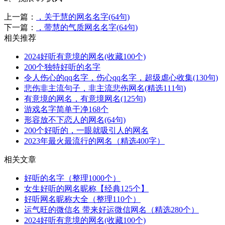
上一篇：
，关于慧的网名名字(64句)
下一篇：
，带慧的气质网名名字(64句)
相关推荐
2024好听有意境的网名(收藏100个)
200个独特好听的名字
令人伤心的qq名字，伤心qq名字，超级虐心收集(130句)
悲伤非主流句子，非主流悲伤网名(精选111句)
有意境的网名，有意境网名(125句)
游戏名字简单干净168个
形容放不下恋人的网名(64句)
200个好听的，一眼就吸引人的网名
2023年最火最流行的网名（精选400字）
相关文章
好听的名字（整理1000个）
女生好听的网名昵称【经典125个】
好听网名昵称大全（整理110个）
运气旺的微信名 带来好运微信网名（精选280个）
2024好听有意境的网名(收藏100个)