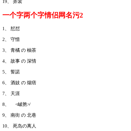
19、 弄裳
一个字两个字情侣网名污2
1、 恏怼
2、 守惜
3、 青橘 の 柚茶
4、 故事 の 深情
5、 誓諾
6、 酒妓 の 烟痞
7、 天涯
8、 ≮岥脃≯
9、 南街 の 北巷
10、 死岛の离人