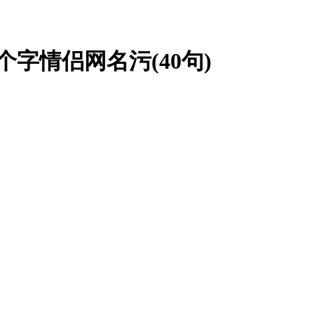
字情侣网名污(40句)