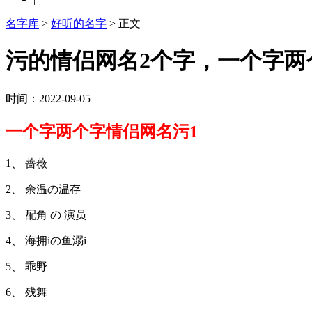
名字库
>
好听的名字
> 正文
污的情侣网名2个字，一个字两个
时间：2022-09-05
一个字两个字情侣网名污1
1、 蔷薇
2、 余温の温存
3、 配角 の 演员
4、 海拥iの鱼溺i
5、 乖野
6、 残舞