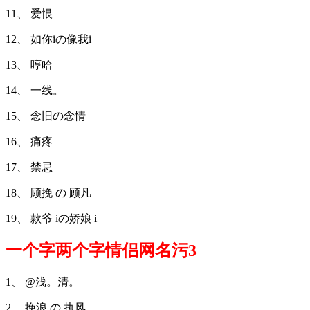
11、 爱恨
12、 如你iの像我i
13、 哼哈
14、 一线。
15、 念旧の念情
16、 痛疼
17、 禁忌
18、 顾挽 の 顾凡
19、 款爷 iの娇娘 i
一个字两个字情侣网名污3
1、 @浅。清。
2、 挽浪 の 执风