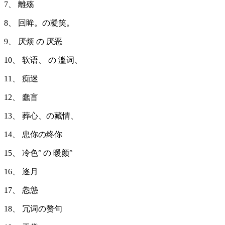
7、 離殇
8、 回眸。の凝笑。
9、 厌烦 の 厌恶
10、 软语、 の 滥词、
11、 痴迷
12、 蠢盲
13、 葬心、の藏情、
14、 忠你の终你
15、 冷色° の 暖颜°
16、 逐月
17、 怣怹
18、 冗词の赘句