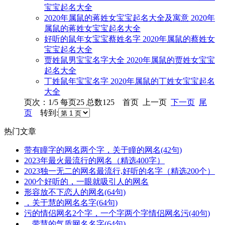
宝宝起名大全
2020年属鼠的蒋姓女宝宝起名大全及寓意 2020年
属鼠的蒋姓女宝宝起名大全
好听的鼠年女宝宝蔡姓名字 2020年属鼠的蔡姓女
宝宝起名大全
贾姓鼠男宝宝名字大全 2020年属鼠的贾姓女宝宝
起名大全
丁姓鼠年宝宝名字 2020年属鼠的丁姓女宝宝起名
大全
页次：1/5 每页25 总数125 首页 上一页
下一页
尾
页
转到:
热门文章
带有瞳字的网名两个字，关于瞳的网名(42句)
2023年最火最流行的网名（精选400字）
2023独一无二的网名最流行,好听的名字（精选200个）
200个好听的，一眼就吸引人的网名
形容放不下恋人的网名(64句)
，关于慧的网名名字(64句)
污的情侣网名2个字，一个字两个字情侣网名污(40句)
，带慧的气质网名名字(64句)