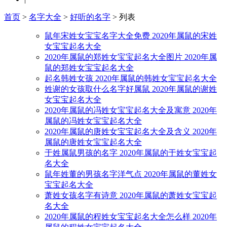
首页
>
名字大全
>
好听的名字
> 列表
鼠年宋姓女宝宝名字大全免费 2020年属鼠的宋姓
女宝宝起名大全
2020年属鼠的郑姓女宝宝起名大全图片 2020年属
鼠的郑姓女宝宝起名大全
起名韩姓女孩 2020年属鼠的韩姓女宝宝起名大全
姓谢的女孩取什么名字好属鼠 2020年属鼠的谢姓
女宝宝起名大全
2020年属鼠的冯姓女宝宝起名大全及寓意 2020年
属鼠的冯姓女宝宝起名大全
2020年属鼠的唐姓女宝宝起名大全及含义 2020年
属鼠的唐姓女宝宝起名大全
于姓属鼠男孩的名字 2020年属鼠的于姓女宝宝起
名大全
鼠年姓董的男孩名字洋气点 2020年属鼠的董姓女
宝宝起名大全
萧姓女孩名字有诗意 2020年属鼠的萧姓女宝宝起
名大全
2020年属鼠的程姓女宝宝起名大全怎么样 2020年