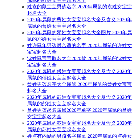
属鼠的程姓女宝宝起名大全
姓袁的鼠宝宝男孩名字 2020年属鼠的袁姓女宝宝
起名大全
2020年属鼠的曹姓女宝宝起名大全及含义 2020年
属鼠的曹姓女宝宝起名大全
2020年属鼠的邓姓女宝宝起名大全图片 2020年属
鼠的邓姓女宝宝起名大全
姓许鼠年男孩最合适的名字 2020年属鼠的许姓女
宝宝起名大全
沈姓鼠宝宝取名大全2020款 2020年属鼠的沈姓女
宝宝起名大全
2020年属鼠的傅姓女宝宝起名大全及含义 2020年
属鼠的傅姓女宝宝起名大全
曾姓男孩名字大全属鼠 2020年属鼠的曾姓女宝宝
起名大全
2020年属鼠的彭姓女宝宝起名大全及含义 2020年
属鼠的彭姓女宝宝起名大全
吕姓男孩起名属鼠2020年单字 2020年属鼠的吕姓
女宝宝起名大全
2020年属鼠的苏姓女宝宝起名大全及含义 2020年
属鼠的苏姓女宝宝起名大全
姓卢有内涵的男孩名字属鼠 2020年属鼠的卢姓女