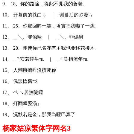
9、 18、你的路途，從此不見我的蒼老。
10、 开幕前的苍白ぅ | 谢幕后的弥漫ぅ
11、 25、你那回眸一笑，著實把我嚇了一跳。
12、 ﹎╲、罪僫籹 | ﹎╲、罪僫男
13、 28、即使你已名花有主我也要移花接木。
14、 _ ” 安若浮生℡ | _ ” 染指流年℡
15、 人潮擁擠咋沒擠死你
16、 偑詪惗舊づ
17、 ベ ↘居無啶鎍
18、 打翻孟婆汤』
19、 沉默若是金，那我当哑巴算了
杨家姑凉繁体字网名3