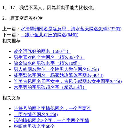
1、 17、我從不罵人。因為我動手能力比較強。
2、 寂寞空庭春欲晚′
上一篇：
水清墨韵网名是啥意思，清水蓝天网名怎样?(32句)
下一篇：
，跟小鱼儿对应的网名(64句)
相关推荐
改个运气好的网名（580个）
男生喜欢的个性网名（精选367个）
缺金缺水的男孩名字（精选10组）
男人的网名微信，个性男人微信网名(32句)
杨字繁体字网名，杨家姑凉繁体字网名(40句)
唯美古风网名四字女生，古风伤感网名女生四字(64句)
木字旁的字男孩起名字（精选35组）
相关文章
带符号的两个字情侣网名，一个字两个
，臣在情侣网名(64句)
污的情侣网名2个字，一个字两个字情
好听的男孩名字60个