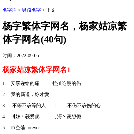
名字库
>
男孩名字
> 正文
杨字繁体字网名，杨家姑凉繁
体字网名(40句)
时间：2022-09-05
杨家姑凉繁体字网名1
1、 安享迩给的痛 | 拉扯迩赐的伤
2、 我的霸道，妳才愛
3、 -不等不该等的人 | -不伤不该伤的心
4、 刂姊丶莪爱伲 | 刂滒丶莪想伲
5、 ℡空荡 forever