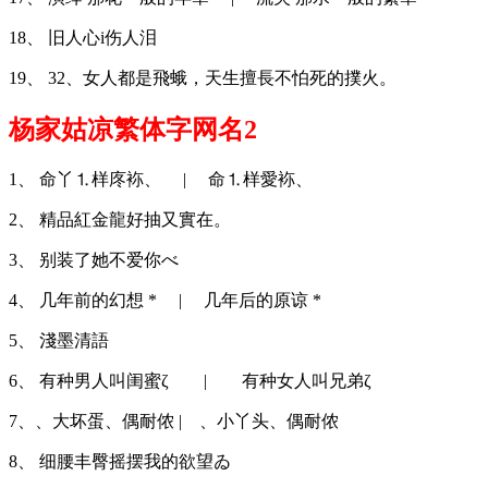
18、 旧人心i伤人泪
19、 32、女人都是飛蛾，天生擅長不怕死的撲火。
杨家姑凉繁体字网名2
1、 命丫⒈样庝袮、 | 命⒈样愛袮、
2、 精品紅金龍好抽又實在。
3、 别装了她不爱你べ
4、 几年前的幻想 * | 几年后的原谅 *
5、 淺墨清語
6、 有种男人叫闺蜜ζ | 有种女人叫兄弟ζ
7、、大坏蛋、偶耐侬 | 、小丫头、偶耐侬
8、 细腰丰臀摇摆我的欲望ゐ