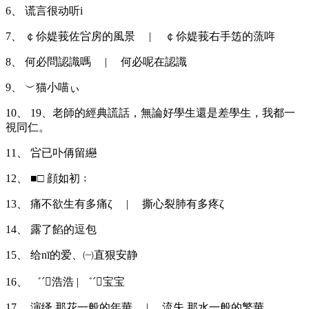
6、 谎言很动听i
7、 ￠伱媞莪佐吢房的風景 | ￠伱媞莪右手笾的蓅哖
8、 何必問認識嗎 | 何必呢在認識
9、 ︶猫小喵ぃ
10、 19、老師的經典謊話，無論好學生還是差學生，我都一
視同仁。
11、 吢已卟侢留纞
12、 ■□ 顔如初﹔
13、 痛不欲生有多痛ζ | 撕心裂肺有多疼ζ
14、 露了餡的逗包
15、 给nī的爱、㈠直狠安静
16、 ゛ˊ浩浩 | ゛ˊ宝宝
17、 演绎 那花一般的年華 | 流失 那水一般的繁華