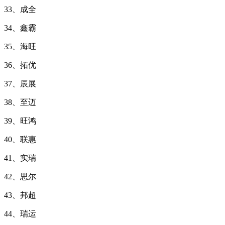
33、成全
34、鑫霸
35、海旺
36、拓优
37、辰展
38、至迈
39、旺鸿
40、联惠
41、实瑞
42、思尔
43、邦超
44、瑞运