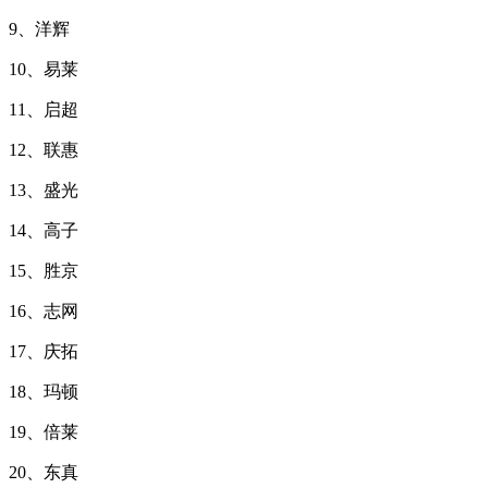
9、洋辉
10、易莱
11、启超
12、联惠
13、盛光
14、高子
15、胜京
16、志网
17、庆拓
18、玛顿
19、倍莱
20、东真