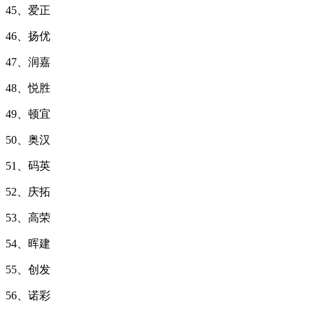
45、爱正
46、扬优
47、润嘉
48、悦胜
49、顿宜
50、奥汉
51、码英
52、庆拓
53、高荣
54、晖建
55、创发
56、诺彩