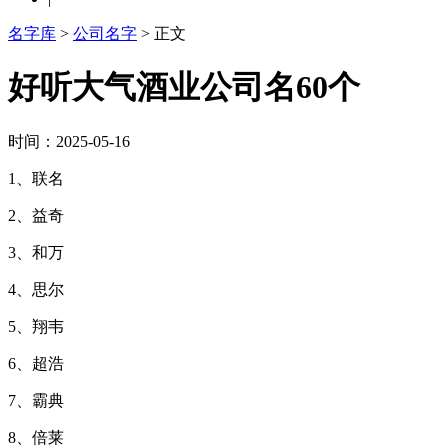
名字库
>
公司名字
> 正文
好听大气酒业公司名60个
时间：2025-05-16
1、联名
2、益奇
3、和万
4、思尔
5、翔韦
6、超浩
7、霸典
8、倍莱