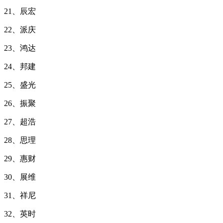
21、辰宏
22、派庆
23、鸿达
24、邦建
25、盛光
26、振聚
27、超浩
28、思理
29、惠财
30、展维
31、祥尼
32、英时