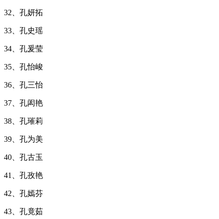
32、孔妍拓
33、孔史瑶
34、孔爰莹
35、孔怡峻
36、孔三怡
37、孔闳艳
38、孔璀莉
39、孔为美
40、孔古玉
41、孔孜艳
42、孔嫣芬
43、孔竟茹