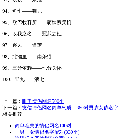
94、鱼七——猫九
95、欧巴收容所——萌妹贩卖机
96、以我之名——冠我之姓
97、逐风——追梦
98、北酒鱼——南茶猫
99、三分依赖——七分关怀
100、野九——浪七
上一篇：
唯美情侣网名500个
下一篇：
微信情侣网名简单气质，360对男孩女孩名字
相关推荐
简单唯美的情侣网名100对
一男一女情侣名字配对(330个)