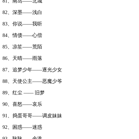
81、南岛——北城
82、深墨——浅白
83、你说——我听
84、情债——心偿
85、凉笙——荒陌
86、天晴——雨落
87、追梦少年——逐光少女
88、天使公主——恶魔少爷
89、红尘 —— 旧梦
90、喜怒——哀乐
91、捣蛋哥哥——调皮妹妹
92、困惑——迷惑
93、耿耿——余淮