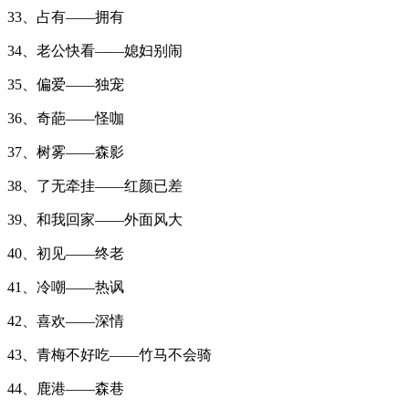
33、占有——拥有
34、老公快看——媳妇别闹
35、偏爱——独宠
36、奇葩——怪咖
37、树雾——森影
38、了无牵挂——红颜已差
39、和我回家——外面风大
40、初见——终老
41、冷嘲——热讽
42、喜欢——深情
43、青梅不好吃——竹马不会骑
44、鹿港——森巷