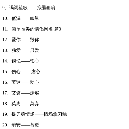
9、谒词笙歌——拟墨画扇
10、低温——眩晕
11、简单唯美的情侣网名 篇3
12、爱你——毁你
13、独爱——只爱
14、锁忆——锁心
15、伤心—— 虐心
16、著迷——动心
17、艾璐——沫燃
18、莫离——莫弃
19、提刀稳情场——情场拿刀稳
20、璃安——慕暖