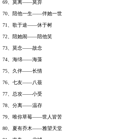
69、莫离——莫弃
70、陪他一生——伴她一世
71、歌于途——休于树
72、陪她闹——陪他笑
73、莫念——故念
74、海绵——海藻
75、久伴——长情
76、七友——八蔹
77、总攻——小受
78、分离——温存
79、唯你草莓——世人皆苦
80、夏有乔木——雅望天堂