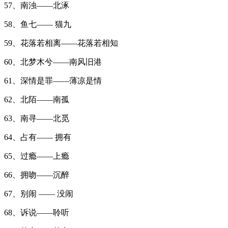
57、南浊——北涿
58、鱼七—— 猫九
59、花落若相离——花落若相知
60、北梦木兮——南风旧港
61、深情是罪——薄凉是情
62、北陌——南孤
63、南寻——北觅
64、占有—— 拥有
65、过瘾——上瘾
66、拥吻——沉醉
67、别闹 —— 没闹
68、诉说——聆听