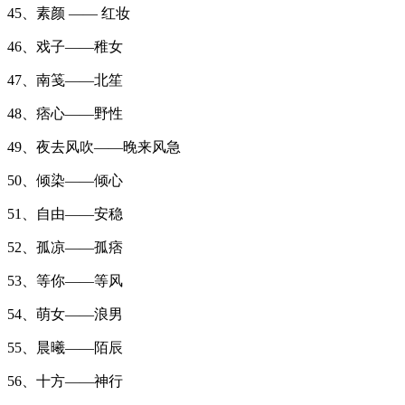
45、素颜 —— 红妆
46、戏子——稚女
47、南笺——北笙
48、痞心——野性
49、夜去风吹——晚来风急
50、倾染——倾心
51、自由——安稳
52、孤凉——孤痞
53、等你——等风
54、萌女——浪男
55、晨曦——陌辰
56、十方——神行