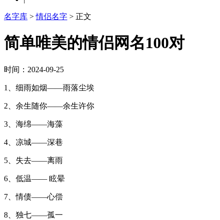
名字库
>
情侣名字
> 正文
简单唯美的情侣网名100对
时间：2024-09-25
1、细雨如烟——雨落尘埃
2、余生随你——余生许你
3、海绵——海藻
4、凉城——深巷
5、失去——离雨
6、低温—— 眩晕
7、情债——心偿
8、独七——孤一