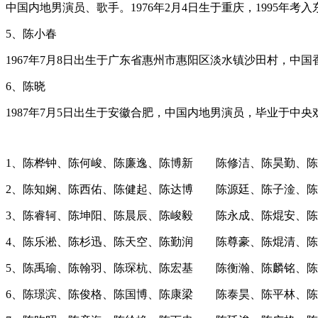
中国内地男演员、歌手。1976年2月4日生于重庆，1995年
5、陈小春
1967年7月8日出生于广东省惠州市惠阳区淡水镇沙田村，中国
6、陈晓
1987年7月5日出生于安徽合肥，中国内地男演员，毕业于中
1、陈桦钟、陈何峻、陈廉逸、陈博新 陈修洁、陈昊勤、陈
2、陈知娴、陈西佑、陈健起、陈达博 陈源廷、陈子淦、陈
3、陈睿轲、陈坤阳、陈晨辰、陈峻毅 陈永成、陈焜安、陈
4、陈乐淞、陈杉迅、陈天空、陈勤润 陈尊豪、陈焜清、陈
5、陈禹瑜、陈翰羽、陈琛杭、陈宏基 陈衡瀚、陈麟铭、陈
6、陈璟滨、陈俊格、陈国博、陈康梁 陈泰昊、陈平林、陈