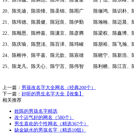
20、陈先迪、陈崇烽、陈圣锦、陈雨广 陈俪鸿、陈识朴、
21、陈玮德、陈晨健、陈冠良、陈伊勤 陈瀚翰、陈迈晨、
22、陈顺恩、陈烨嘉、陈潇京、陈彦腾 陈梁权、陈鑫博、
23、陈庆瑜、陈慧洺、陈百泽、陈玮峻 陈朋裕、陈飞瀚、
24、陈榕仲、陈平嘉、陈元歆、陈宸雄 陈晓宁、陈新浩、
25、陈龙凡、陈天心、陈宁言、陈伟智 陈利栖、陈江言、
上一篇：
男孩改名字大全网名（经典200个）
下一篇：
好听的男生名字大全【收集】
相关推荐
姓陈的男孩名字精选
改个运气好的网名（580个）
男生喜欢的个性网名（精选367个）
缺金缺水的男孩名字（精选10组）