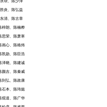
永琰、陈少泽
胜炎、陈弘益
东清、陈古章
陈梓朗、陈楠桦
陈思荣、陈萧寒
陈画心、陈格炜
陈凯勋、陈臣浩
陈泽晓、陈建诚
陈颜吉、陈秦威
陈到弘、陈政康
陈石本、陈玮懿
陈焜道、陈广华
陈松彦、陈睿西