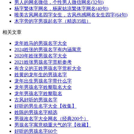
男人的网名微信，个性男人微信网名(32句)
杨字繁体字网名，杨家姑凉繁体字网名(40句)
唯美古风网名四字女生，古风伤感网名女生四字(64句)
木字旁的字男孩起名字（精选35组）
相关文章
龙年姓马的男孩名字大全
2024姓张的男孩名字有内涵寓意
2020年姓张男孩名字大全
2021姓张男孩名字赏析参考
有含义的王姓男孩名字赏析大全
姓黄的龙年生的男孩名字
龙年出生男孩名字带什么字
龙年男孩名字姓黎取名大全
龙年男孩名字姓黎取名
古风好听的男孩名字
好听的男生名字大全【收集】
姓陈的男孩名字精选
男孩改名字大全网名（经典200个）
男孩名字寓意稳重大气的字【收藏】
好听的男孩名字60个