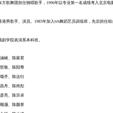
考入东方歌舞团担任独唱歌手，1996年以专业第一名成绩考入北京
香港男歌手、演员。1985年加入tvb舞蹈艺员训练班，先后担任
央戏剧学院表演系本科班。
涵峻、陈家君
哲敬、陈阳尊
颂齐、陈达衍
昌舟、陈炜彤
彦亮、陈宗卓
顺灏、陈颜誉