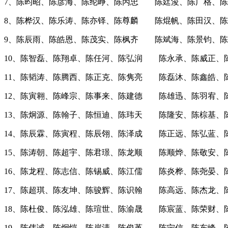
7、陈昀昭、陈彦海、陈纶峥、陈丙忠 陈廷浚、陈广格、陈
8、陈桦汉、陈乐涛、陈亦铎、陈尊麟 陈焜帆、陈田汉、陈
9、陈辰雨、陈皓恩、陈茂实、陈枫齐 陈斌海、陈景钧、陈
10、陈智磊、陈翔卓、陈任河、陈弘润 陈永承、陈威正、
11、陈韬涛、陈腾西、陈正克、陈隽亮 陈磊沐、陈鑫皓、
12、陈寅翱、陈峰宗、陈事来、陈建德 陈雄迅、陈羽宥、
13、陈炯源、陈翰子、陈恒迪、陈玮天 陈隆安、陈棕基、
14、陈辰霖、陈寅程、陈辰翎、陈泽成 陈正远、陈弘蓝、
15、陈涛朝、陈超宇、陈君璟、陈龙顺 陈顺烨、陈敬安、
16、陈龙程、陈志信、陈锡威、陈江儒 陈炎桦、陈尧晏、
17、陈超琪、陈友坤、陈骏辉、陈识翰 陈高远、陈杰龙、
18、陈杜俊、陈泓雄、陈瑄世、陈渝晟 陈宸蓝、陈荣财、
19、陈伟诚、陈炯恺、陈岸清、陈俊堇 陈宁信、陈东峰、