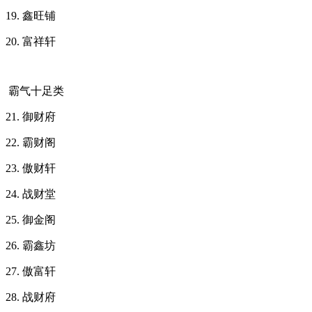
19. 鑫旺铺
20. 富祥轩
霸气十足类
21. 御财府
22. 霸财阁
23. 傲财轩
24. 战财堂
25. 御金阁
26. 霸鑫坊
27. 傲富轩
28. 战财府