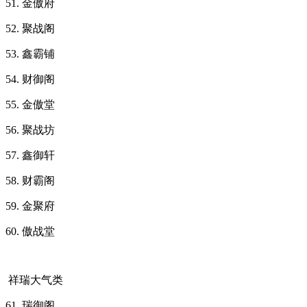
51. 金傲府
52. 聚战阁
53. 鑫霸铺
54. 财御阁
55. 金傲堂
56. 聚战坊
57. 鑫御轩
58. 财霸阁
59. 金聚府
60. 傲战堂
祥瑞大气类
61. 瑞御阁