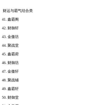
财运与霸气结合类
41. 鑫霸阁
42. 财御轩
43. 金傲坊
44. 聚战堂
45. 鑫霸府
46. 财御坊
47. 金傲轩
48. 聚战铺
49. 鑫霸轩
50. 财御堂