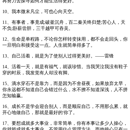
再努力去探寻如何才能生活得更好。
10、我本微末凡尘，可也心向天空。
11、有事者，事竟成;破釜沉舟，百二秦关终归楚;苦心人，天
不负;卧薪尝胆，三千越甲可吞吴。
12、生命是单程路，不论你怎样转变抹用，都不会走回头，你
一旦明白和接受这一点。人生就简单得多了。
13、自己活着，就是为了使别人过得更美好。——雷锋
14、活着一天，就是有福气，就该珍惜。当我哭泣我没有鞋子
穿的时辰，我发觉有人却没有脚。
15、滴水穿石不是靠力，而是因为不舍昼夜，如果放弃太早，
你永远都不知道自己会错过什么，水不撩不知道深浅，人不拼
怎知输赢。
16、成长不是学会迎合别人，而是顺应自己，不用那么累，就
开心地做自己，那就是最好的'你了。
17、要想成就多大事业，非常简单，你有本事让多少人操心，
你就能成就多大事业。不管用什么管理方法，而他操心只有一