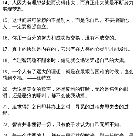
14、人因为有理想梦想而变得伟大，而真正伟大就是不断努力
实现梦想。
15、这世间最可依赖的不是别人，而是你自己。不要指望他
人，一定要坚强自立。
16、你用一百分的努力和成功做交换，没有不成交的。
17、真正的快乐是内在的，它只有在人类的心灵里才能发现。
18、当理智沉睡不醒来时，偏见就会迅速竖起自己的大旗。
19、一个人有了远大的理想，就是在最艰苦困难的时候，也会
感到幸福。——徐特立
20、无论是美女的歌声，还是鬣狗的狂吠，无论是鳄鱼的眼
泪，还是恶狼的嚎叫，都不会使我动摇。
21、追求得到之日即其终止之时，寻觅的过程亦即失去的过
程。
22、智者并非懂得一切，只有傻子才认为自己无所不知。
23、每一个优秀的人，都有一段沉默的时光。那一段时光，是