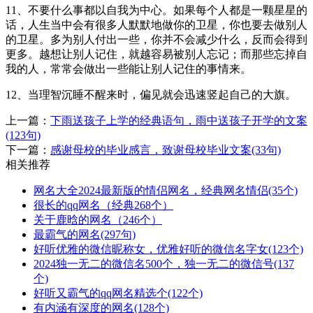
11、不要什么事都以自我为中心。如果每个人都是一颗星星的
话，人生当中会有很多人默默地做你的卫星，你也要去做别人
的卫星。多为别人付出一些，你并不会减少什么，反而会得到
更多。越想让别人记住，就越容易被别人忘记；而那些忘掉自
我的人，常常会做出一些能让别人记住的事情来。
12、当理智沉睡不醒来时，偏见就会迅速竖起自己的大旗。
上一篇：
下雨送孩子上学的经典语句，雨中送孩子开学的文案
(123句)
下一篇：
感谢母校的毕业感言，致谢母校毕业文案(33句)
相关推荐
网名大全2024最新版的情侣网名，经典网名情侣(35个)
很长的qq网名（经典268个）
关于鹿晗的网名（246个）
最霸气的网名(297句)
好听优雅的微信昵称女，优雅好听的微信名字女(123个)
2024独一无二的微信名500个，独一无二的微信号(137
个)
好听又霸气的qq网名精选个(122个)
有内涵有深度的网名(128个)