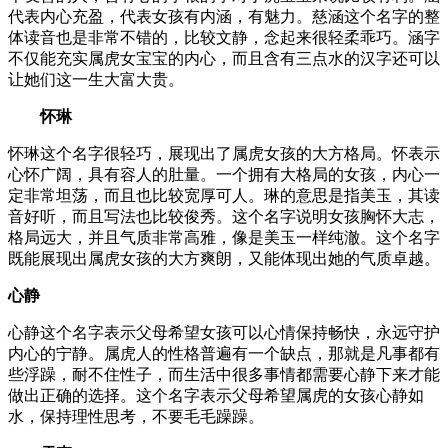
代表内心充盈，代表女孩有内涵，有魅力。慈涵这个名字的整
体读音也是非常不错的，比较文静，念起来很轻柔乖巧。涵字
不仅能充实属虎女宝宝的内心，而且含有三点水的汉字还可以
让她们这一生大富大贵。
怀琳
怀琳这个名字很轻巧，展现出了属虎女孩的大方格局。怀表示
心怀广阔，具有容人的肚量。一个拥有大格局的女孩，内心一
定非常坦荡，而且也比较宽厚可人。琳的意思是指美玉，其读
音好听，而且写法也比较俊秀。这个名字说明女孩胸怀大志，
格局远大，并且气质非常高雅，像是美玉一样纯澈。这个名字
既能展现出属虎女孩的大方爽朗，又能体现出她的气质卓越。
心静
心静这个名字表示父母希望女孩可以心情保持畅快，永远守护
内心的宁静。属虎人的性格普遍有一个缺点，那就是凡事都有
些浮躁，耐不住性子，而生活中很多事情都需要心静下来才能
做出正确的选择。这个名字表示父母希望属虎的女孩心静如
水，保持理性思考，不要毛毛躁躁。