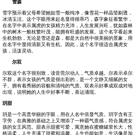
雪森
雪字预示着父母希望她如雪一般纯净，像雪花一样晶莹剔透，
冰清玉洁。这个字眼用来起名显得很乖巧，森字象征着繁华，
在名字中表示属虎的女孩精力充沛，人生发展兴旺，犹如森林
中的树木一般枝繁叶茂，能拥有旺盛的发展。这个名字看起来
生机勃勃，无论是雪还是森，都是大自然中很美丽的景象，用
在名字中显得清新又有生机。因此，这个名字很适合属虎女
孩，活泼灵动。
尔双
尔双这个名字很别致，读音莞尔动人，气质卓越。尔表示卓尔
不群，表示女孩的气质是很出彩的，是一个文静又细腻的女
子。拥有着秀丽的容貌和清纯的气质。双表示好事成双成对地
出现，说明她的人生中好事不断，喜运涌现。
玥甜
玥是一个高贵华丽的字眼，用在人名中倍显气质。玥字含有王
字旁，在典雅的基础之上又增添了一种霸气质感，符合属虎女
孩的女王风范。甜表示甜蜜可爱，寓意她在蜜糖罐里长大，性
格温柔，人生充满了甜蜜和温馨。人生也能如意，生活像是加