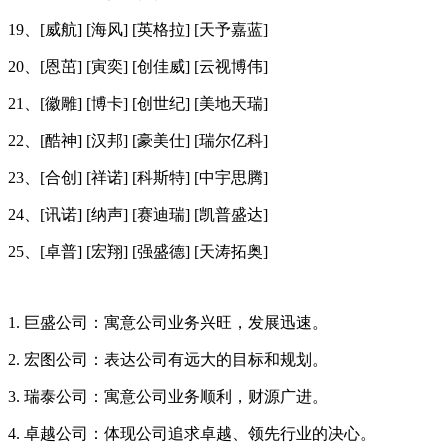
19、[威航] [海风] [英格拉] [天予嘉蓝]
20、[恩茁] [寅奕] [创佳威] [云视博伟]
21、[徽雕] [博卡] [创世纪] [美地天瑞]
22、[酷神] [汉邦] [豪美仕] [瑞尔亿科]
23、[合创] [祥诺] [科斯特] [中宇思腾]
24、[讯诺] [纳声] [赛迪瑞] [凯普盛达]
25、[卓普] [宏翔] [强盛德] [天涛拓奥]
1. 巨盛公司：寓意公司业务兴旺，发展迅速。
2. 宏图公司：表达公司有远大的目标和规划。
3. 瑞泰公司：寓意公司业务顺利，财源广进。
4. 卓越公司：体现公司追求卓越、领先行业的决心。