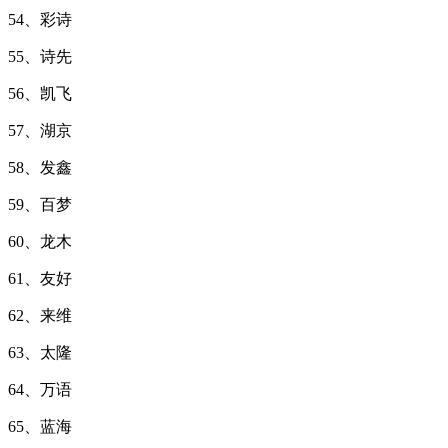
54、彩诗
55、诗先
56、凯飞
57、湖京
58、发鑫
59、百梦
60、龙木
61、友好
62、来维
63、太隆
64、万语
65、蓝海