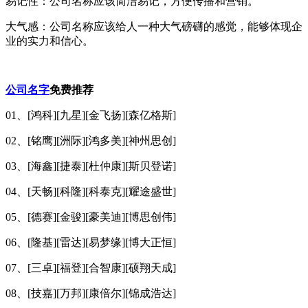
易记性：公司名称应该简洁易记，方便传播和营销。
大气感：公司名称应该给人一种大气磅礴的感觉，能够体现企
业的实力和信心。
公司名字
免费推荐
01、[鸿科][九星][金飞扬][森亿格斯]
02、[铭鹰][洲际][鸿多美][神州思创]
03、[海鑫][捷泰][杜仲康][斯贝登诺]
04、[天畅][科隆][科泰克][耀途盛世]
05、[德赛][金骏][豪美迪][博思创伟]
06、[隆基][雷达][易梦缘][博大正恒]
07、[三卓][福登][合智康][硕翔天成]
08、[技嘉][万邦][康倍尔][锦成浩达]