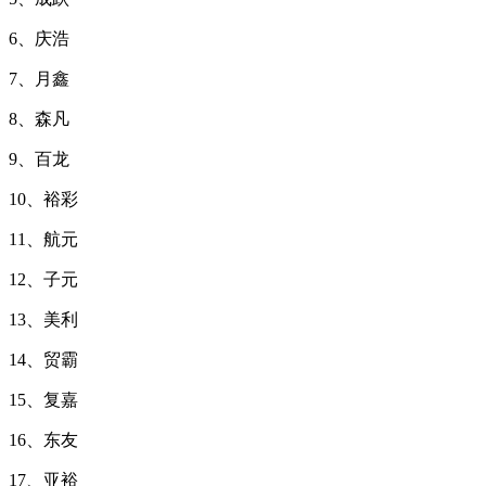
6、庆浩
7、月鑫
8、森凡
9、百龙
10、裕彩
11、航元
12、子元
13、美利
14、贸霸
15、复嘉
16、东友
17、亚裕