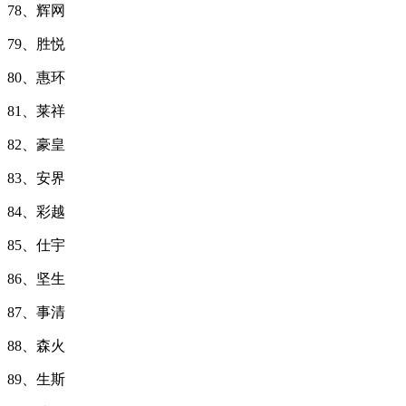
78、辉网
79、胜悦
80、惠环
81、莱祥
82、豪皇
83、安界
84、彩越
85、仕宇
86、坚生
87、事清
88、森火
89、生斯