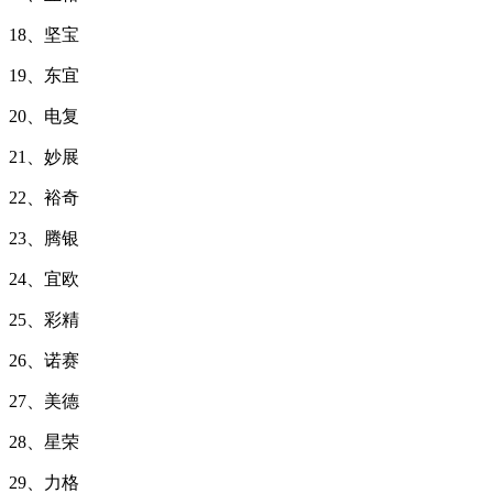
18、坚宝
19、东宜
20、电复
21、妙展
22、裕奇
23、腾银
24、宜欧
25、彩精
26、诺赛
27、美德
28、星荣
29、力格