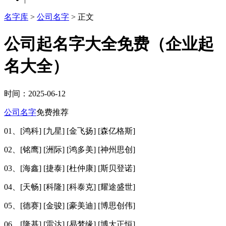
名字库
>
公司名字
> 正文
公司起名字大全免费（企业起
名大全）
时间：2025-06-12
公司名字
免费推荐
01、[鸿科] [九星] [金飞扬] [森亿格斯]
02、[铭鹰] [洲际] [鸿多美] [神州思创]
03、[海鑫] [捷泰] [杜仲康] [斯贝登诺]
04、[天畅] [科隆] [科泰克] [耀途盛世]
05、[德赛] [金骏] [豪美迪] [博思创伟]
06、[隆基] [雷达] [易梦缘] [博大正恒]