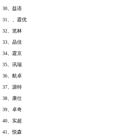
30、益语
31、、霆优
32、览林
33、晶佳
34、霆京
35、讯瑞
36、航卓
37、源特
38、康仕
39、卓奇
40、实超
41、悦森