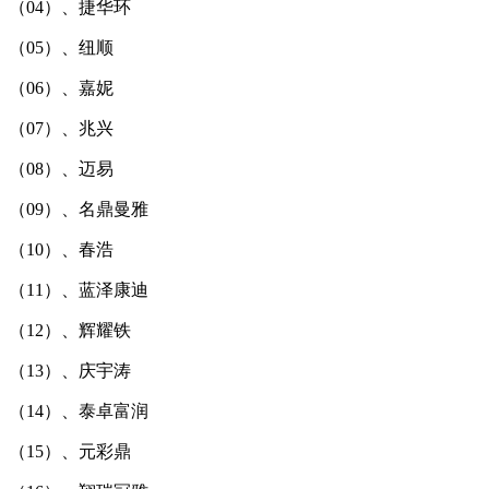
（04）、捷华环
（05）、纽顺
（06）、嘉妮
（07）、兆兴
（08）、迈易
（09）、名鼎曼雅
（10）、春浩
（11）、蓝泽康迪
（12）、辉耀铁
（13）、庆宇涛
（14）、泰卓富润
（15）、元彩鼎