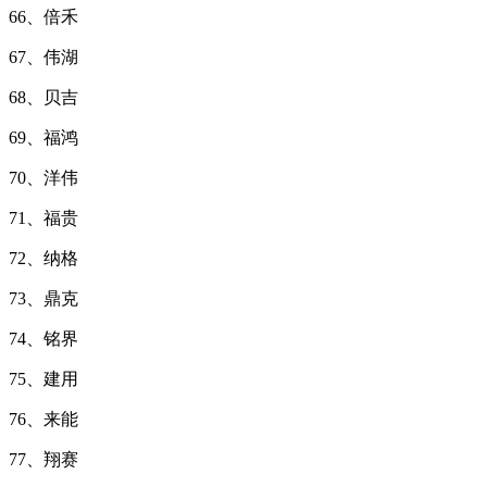
66、倍禾
67、伟湖
68、贝吉
69、福鸿
70、洋伟
71、福贵
72、纳格
73、鼎克
74、铭界
75、建用
76、来能
77、翔赛