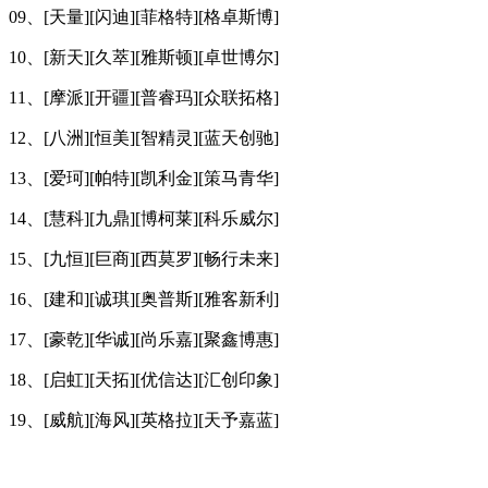
09、[天量][闪迪][菲格特][格卓斯博]
10、[新天][久萃][雅斯顿][卓世博尔]
11、[摩派][开疆][普睿玛][众联拓格]
12、[八洲][恒美][智精灵][蓝天创驰]
13、[爱珂][帕特][凯利金][策马青华]
14、[慧科][九鼎][博柯莱][科乐威尔]
15、[九恒][巨商][西莫罗][畅行未来]
16、[建和][诚琪][奥普斯][雅客新利]
17、[豪乾][华诚][尚乐嘉][聚鑫博惠]
18、[启虹][天拓][优信达][汇创印象]
19、[威航][海风][英格拉][天予嘉蓝]