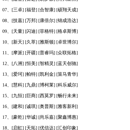
07、[三卓] [福登] [合智康] [硕翔天成]
08、[技嘉] [万邦] [康倍尔] [锦成浩达]
09、[天量] [闪迪] [菲格特] [格卓斯博]
10、[新天] [久萃] [雅斯顿] [卓世博尔]
11、[摩派] [开疆] [普睿玛] [众联拓格]
12、[八洲] [恒美] [智精灵] [蓝天创驰]
13、[爱珂] [帕特] [凯利金] [策马青华]
14、[慧科] [九鼎] [博柯莱] [科乐威尔]
15、[九恒] [巨商] [西莫罗] [畅行未来]
16、[建和] [诚琪] [奥普斯] [雅客新利]
17、[豪乾] [华诚] [尚乐嘉] [聚鑫博惠]
18、[启虹] [天拓] [优信达] [汇创印象]