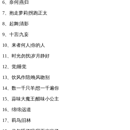
6、奈何|燕归
7、抱走萝莉|拐跑正太
8、起舞|清影
9、十言|九妄
10、来者何人|你的人
11、时光勿扰|岁月静好
12、觉|睡觉
13、饮风作陪|晚风吻别
14、数一千只羊|想一千遍你
15、蒜味大魔王|醋味小公主
16、绵绵|远道
17、羁鸟|旧林