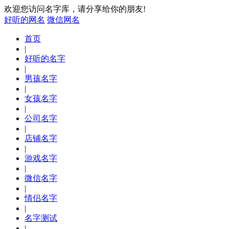
欢迎您访问名字库，请分享给你的朋友!
好听的网名
微信网名
首页
|
好听的名字
|
男孩名字
|
女孩名字
|
公司名字
|
店铺名字
|
游戏名字
|
微信名字
|
情侣名字
|
名字测试
|