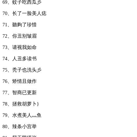
69、蚊子吃西瓜彡
70、长了一脸美人痣
71、聽夠了珍惜
72、你丑别皱眉
73、请视我如命
74、人丑多读书
75、秃子也洗头彡
76、矫情且做作
77、智商已更新
78、拯救胡萝卜}
79、水煮美人灬鱼
80、辣条小宫举