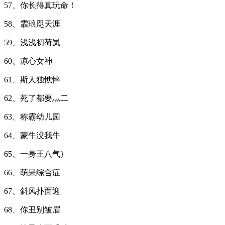
57、你长得真玩命！
58、霏琅咫天涯
59、浅浅初荷岚
60、凉心女神
61、斯人独憔悴
62、死了都要灬二
63、称霸幼儿园
64、蒙牛没我牛
65、一身王八气}
66、萌呆综合症
67、斜风扑面迎
68、你丑别皱眉