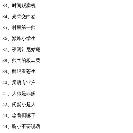
33、时间贩卖机
34、光荣交白卷
35、村里第一帅
36、巅峰小学生
37、夜闯氵尼姑庵
38、帅气的板灬栗
39、醉眼看苍生
40、卖萌专业户
41、人帅是非多
42、闲蛋小超人
43、念着倒嘛干
44、胸小不要说话