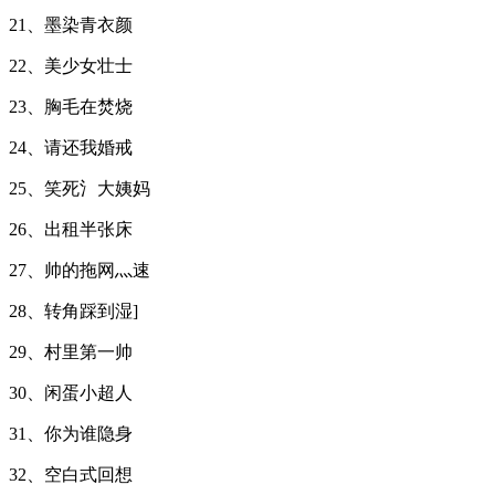
21、墨染青衣颜
22、美少女壮士
23、胸毛在焚烧
24、请还我婚戒
25、笑死氵大姨妈
26、出租半张床
27、帅的拖网灬速
28、转角踩到湿]
29、村里第一帅
30、闲蛋小超人
31、你为谁隐身
32、空白式回想