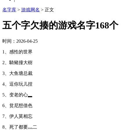
名字库
>
游戏网名
> 正文
五个字欠揍的游戏名字168个
时间：2026-04-25
1、感性的世界
2、騎豬撞大樹
3、大鱼塘总裁
4、逗你玩儿捏
5、变老的心▂
6、贫尼想借色
7、伊人莫相忘
8、死了都要灬二