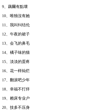
9、藕爾有點壞
10、唯独沒有她
11、我叫纠结伦
12、午夜的裙子
13、会飞的鼻毛
14、橘子味的猫
15、淡淡的蛋疼
16、花一样灿烂
17、翻滚吧少年
18、幸福不打烊
19、赖床专业户
20、技多不压身