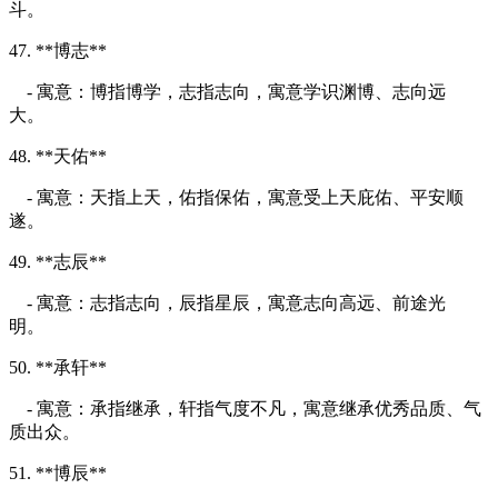
斗。
47. **博志**
- 寓意：博指博学，志指志向，寓意学识渊博、志向远
大。
48. **天佑**
- 寓意：天指上天，佑指保佑，寓意受上天庇佑、平安顺
遂。
49. **志辰**
- 寓意：志指志向，辰指星辰，寓意志向高远、前途光
明。
50. **承轩**
- 寓意：承指继承，轩指气度不凡，寓意继承优秀品质、气
质出众。
51. **博辰**