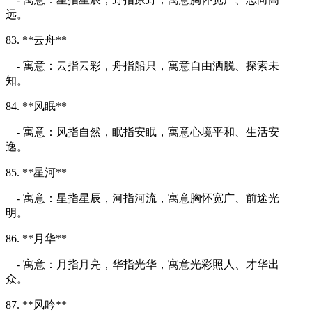
远。
83. **云舟**
- 寓意：云指云彩，舟指船只，寓意自由洒脱、探索未
知。
84. **风眠**
- 寓意：风指自然，眠指安眠，寓意心境平和、生活安
逸。
85. **星河**
- 寓意：星指星辰，河指河流，寓意胸怀宽广、前途光
明。
86. **月华**
- 寓意：月指月亮，华指光华，寓意光彩照人、才华出
众。
87. **风吟**