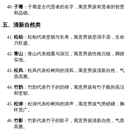
子骞
：子骞是古代贤者的名字，寓意男孩有贤者的智慧
和品德。
五、清新自然类
松柏
：松柏代表坚韧与长寿，寓意男孩坚强不屈，生命
力旺盛。
青山
：青山代表稳重与深沉，寓意男孩性格沉稳，脚踏
实地。
松风
：松风代表松树间的清风，寓意男孩清新自然，气
质高雅。
竹韵
：竹韵代表竹子的韵律，寓意男孩有竹子般的高洁
和坚韧。
松涛
：松涛代表松树间的涛声，寓意男孩气势磅礴，胸
怀宽广。
竹影
：竹影代表竹子的影子，寓意男孩清新自然，气质
高雅。