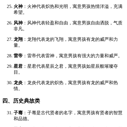
火神
：火神代表炽热和光明，寓意男孩热情洋溢，充满
希望。
风神
：风神代表轻盈和自由，寓意男孩自由洒脱，气质
非凡。
龙翔
：龙翔代表龙的飞翔，寓意男孩有龙的威严和力
量。
雷帝
：雷帝代表雷神，寓意男孩有强大的力量和威严。
星君
：星君代表星辰之君，寓意男孩如星辰般璀璨夺
目。
龙炎
：龙炎代表龙的炽热，寓意男孩有龙的威严和热
情。
四、历史典故类
子骞
：子骞是古代贤者的名字，寓意男孩有贤者的智慧
和品德。