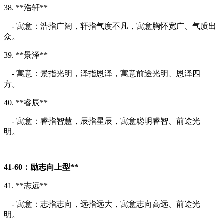
38. **浩轩**
- 寓意：浩指广阔，轩指气度不凡，寓意胸怀宽广、气质出
众。
39. **景泽**
- 寓意：景指光明，泽指恩泽，寓意前途光明、恩泽四
方。
40. **睿辰**
- 寓意：睿指智慧，辰指星辰，寓意聪明睿智、前途光
明。
41-60：励志向上型**
41. **志远**
- 寓意：志指志向，远指远大，寓意志向高远、前途光
明。