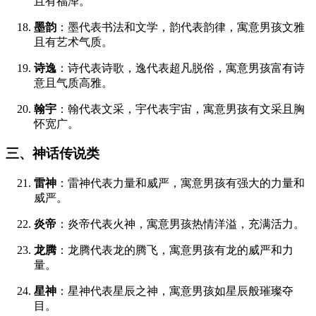
且有福泽。
墨韵
：墨代表书法和文学，韵代表韵律，寓意男孩文雅
且有艺术气质。
诗逸
：诗代表诗歌，逸代表超凡脱俗，寓意男孩富有诗
意且气质高雅。
翰宇
：翰代表文采，宇代表宇宙，寓意男孩有文采且胸
怀宽广。
三、神话传说类
雷神
：雷神代表力量和威严，寓意男孩有强大的力量和
威严。
炎帝
：炎帝代表火神，寓意男孩热情洋溢，充满活力。
龙腾
：龙腾代表龙的腾飞，寓意男孩有龙的威严和力
量。
星神
：星神代表星辰之神，寓意男孩如星辰般璀璨夺
目。