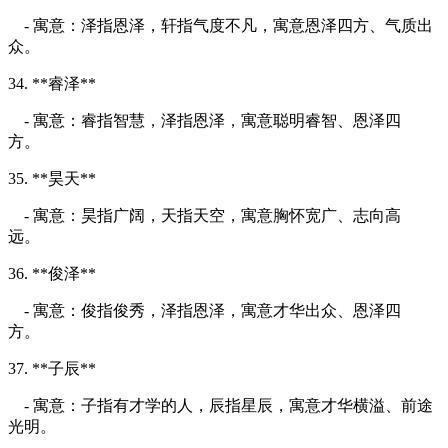
- 寓意：泽指恩泽，轩指气度不凡，寓意恩泽四方、气质出
众。
34. **睿泽**
- 寓意：睿指智慧，泽指恩泽，寓意聪明睿智、恩泽四
方。
35. **昊天**
- 寓意：昊指广阔，天指天空，寓意胸怀宽广、志向高
远。
36. **俊泽**
- 寓意：俊指俊秀，泽指恩泽，寓意才华出众、恩泽四
方。
37. **子辰**
- 寓意：子指有才学的人，辰指星辰，寓意才华横溢、前途
光明。