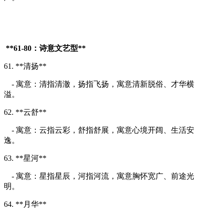
**61-80：诗意文艺型**
61. **清扬**
- 寓意：清指清澈，扬指飞扬，寓意清新脱俗、才华横
溢。
62. **云舒**
- 寓意：云指云彩，舒指舒展，寓意心境开阔、生活安
逸。
63. **星河**
- 寓意：星指星辰，河指河流，寓意胸怀宽广、前途光
明。
64. **月华**