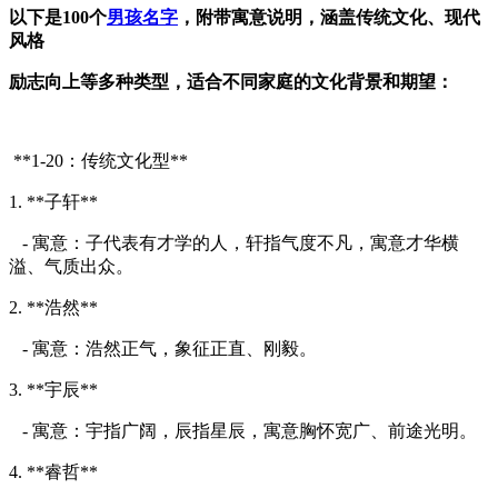
以下是100个
男孩名字
，附带寓意说明，涵盖传统文化、现代
风格
励志向上等多种类型，适合不同家庭的文化背景和期望：
**1-20：传统文化型**
1. **子轩**
- 寓意：子代表有才学的人，轩指气度不凡，寓意才华横
溢、气质出众。
2. **浩然**
- 寓意：浩然正气，象征正直、刚毅。
3. **宇辰**
- 寓意：宇指广阔，辰指星辰，寓意胸怀宽广、前途光明。
4. **睿哲**