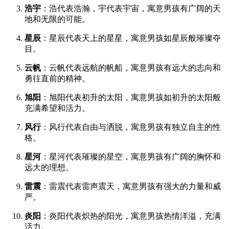
浩宇
：浩代表浩瀚，宇代表宇宙，寓意男孩有广阔的天
地和无限的可能。
星辰
：星辰代表天上的星星，寓意男孩如星辰般璀璨夺
目。
云帆
：云帆代表远航的帆船，寓意男孩有远大的志向和
勇往直前的精神。
旭阳
：旭阳代表初升的太阳，寓意男孩如初升的太阳般
充满希望和活力。
风行
：风行代表自由与洒脱，寓意男孩有独立自主的性
格。
星河
：星河代表璀璨的星空，寓意男孩有广阔的胸怀和
远大的理想。
雷震
：雷震代表雷声震天，寓意男孩有强大的力量和威
严。
炎阳
：炎阳代表炽热的阳光，寓意男孩热情洋溢，充满
活力。