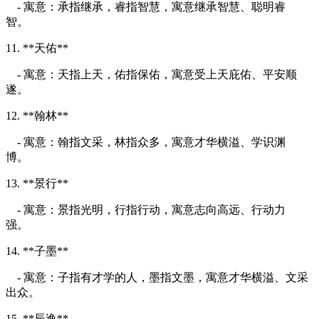
- 寓意：承指继承，睿指智慧，寓意继承智慧、聪明睿
智。
11. **天佑**
- 寓意：天指上天，佑指保佑，寓意受上天庇佑、平安顺
遂。
12. **翰林**
- 寓意：翰指文采，林指众多，寓意才华横溢、学识渊
博。
13. **景行**
- 寓意：景指光明，行指行动，寓意志向高远、行动力
强。
14. **子墨**
- 寓意：子指有才学的人，墨指文墨，寓意才华横溢、文采
出众。
15. **辰逸**