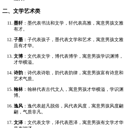
二、文学艺术类
墨轩
：墨代表书法和文学，轩代表高雅，寓意男孩文雅
有才。
子墨
：子代表孩子，墨代表文学和艺术，寓意男孩文雅
且有才华。
文博
：文代表文学，博代表博学，寓意男孩学识渊博，
才华横溢。
诗韵
：诗代表诗歌，韵代表韵律，寓意男孩富有诗意和
艺术气质。
翰林
：翰林代表古代文人，寓意男孩才华横溢，学识渊
博。
逸风
：逸代表超凡脱俗，风代表风度，寓意男孩风度翩
翩，气质非凡。
文泽
：文代表文学，泽代表恩泽，寓意男孩有文学才华