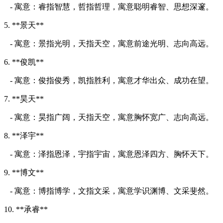
- 寓意：睿指智慧，哲指哲理，寓意聪明睿智、思想深邃。
5. **景天**
- 寓意：景指光明，天指天空，寓意前途光明、志向高远。
6. **俊凯**
- 寓意：俊指俊秀，凯指胜利，寓意才华出众、成功在望。
7. **昊天**
- 寓意：昊指广阔，天指天空，寓意胸怀宽广、志向高远。
8. **泽宇**
- 寓意：泽指恩泽，宇指宇宙，寓意恩泽四方、胸怀天下。
9. **博文**
- 寓意：博指博学，文指文采，寓意学识渊博、文采斐然。
10. **承睿**