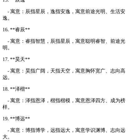
- 寓意：辰指星辰，逸指安逸，寓意前途光明、生活安
逸。
16. **睿辰**
- 寓意：睿指智慧，辰指星辰，寓意聪明睿智、前途光
明。
17. **昊天**
- 寓意：昊指广阔，天指天空，寓意胸怀宽广、志向高
远。
18. **泽楷**
- 寓意：泽指恩泽，楷指楷模，寓意恩泽四方、成为榜
样。
19. **博远**
- 寓意：博指博学，远指远大，寓意学识渊博、志向远
大。