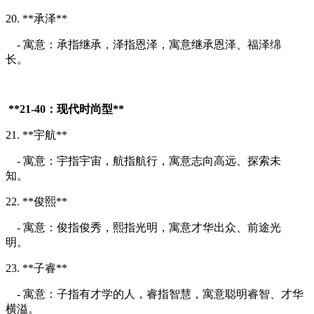
20. **承泽**
- 寓意：承指继承，泽指恩泽，寓意继承恩泽、福泽绵
长。
**21-40：现代时尚型**
21. **宇航**
- 寓意：宇指宇宙，航指航行，寓意志向高远、探索未
知。
22. **俊熙**
- 寓意：俊指俊秀，熙指光明，寓意才华出众、前途光
明。
23. **子睿**
- 寓意：子指有才学的人，睿指智慧，寓意聪明睿智、才华
横溢。